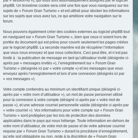
par « session-id »), qui vous sont automatiquement assignés par le logiciel
phpBB. Un troisième cookie sera créé une fois que vous naviguerez sur les
sujets de « Forum Gran Turismo » et est utilisé pour stocker les informations
sur les sujets que vous avez lus, ce qui améliore votre navigation sur le
forum.
Nous pouvons également créer des cookies externes au logiciel phpBB tout
en naviguant sur « Forum Gran Turismo », bien que ceux-ci soient hors de
portée du document qui est prévu pour couvrir seulement les pages créées
par le logiciel phpBB. La seconde manière est de récupérer l’information
que vous nous envoyez et que nous collectons. Ceci peut être, et n’est pas
limité à : la publication de message en tant qu’utilisateur invité (désignée ci-
après par « messages invités »), l’enregistrement sur « Forum Gran
Turismo » (désignée ici par « votre compte ») et les messages que vous
envoyez après l’enregistrement et lors d’une connexion (désignés ici par
« vos messages »).
Votre compte contiendra au minimum un identifiant unique (désigné ci-
après par « votre nom d’utilisateur »), un mot de passe personnel utilisé
pour la connexion à votre compte (désigné ci-après par « votre mot de
passe »), et une adresse courriel personnelle valide (désignée ci-après par
« votre courriel »). Vos informations pour votre compte sur « Forum Gran
Turismo » sont protégées par les lois de protection des données
applicables dans le pays qui nous héberge. Toute information en-dehors de
votre nom d’utilisateur, de votre mot de passe et de votre adresse courriel
requise par « Forum Gran Turismo » durant la procédure d’enregistrement,
qu’elle soit obligatoire ou non, reste à la discrétion de « Forum Gran