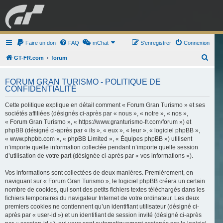
GRAN TURISMO
Faire un don
FAQ
mChat
FORUM
S’enregistrer
Connexion
R
GT-FR.com
forum
e
ESPORT
BOUTIQUE
FORUM GRAN TURISMO - POLITIQUE DE
c
CONFIDENTIALITÉ
h
Cette politique explique en détail comment « Forum Gran Turismo » et ses
e
sociétés affiliées (désignés ci-après par « nous », « notre », « nos »,
r
« Forum Gran Turismo », « https://www.granturismo-fr.com/forum ») et
c
phpBB (désigné ci-après par « ils », « eux », « leur », « logiciel phpBB »,
« www.phpbb.com », « phpBB Limited », « Équipes phpBB ») utilisent
h
n’importe quelle information collectée pendant n’importe quelle session
e
d’utilisation de votre part (désignée ci-après par « vos informations »).
r
Vos informations sont collectées de deux manières. Premièrement, en
naviguant sur « Forum Gran Turismo », le logiciel phpBB créera un certain
nombre de cookies, qui sont des petits fichiers textes téléchargés dans les
fichiers temporaires du navigateur Internet de votre ordinateur. Les deux
premiers cookies ne contiennent qu’un identifiant utilisateur (désigné ci-
après par « user-id ») et un identifiant de session invité (désigné ci-après