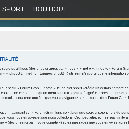
ESPORT
BOUTIQUE
TIALITÉ
sociétés affiliées (désignés ci-après par « nous », « notre », « nos », « Forum Gr
om », « phpBB Limited », « Équipes phpBB ») utilisent n’importe quelle information co
uant sur « Forum Gran Turismo », le logiciel phpBB créera un certain nombre de coo
ookies ne contiennent qu’un identifiant utilisateur (désigné ci-après par « user-id »
e cookie sera créé une fois que vous naviguerez sur les sujets de « Forum Gran Turi
ut en naviguant sur « Forum Gran Turismo », bien que ceux-ci soient hors de port
ue vous nous envoyez et que nous collectons. Ceci peut être, et n’est pas limité à :
mo » (désignée ici par « votre compte ») et les messages que vous envoyez après l’