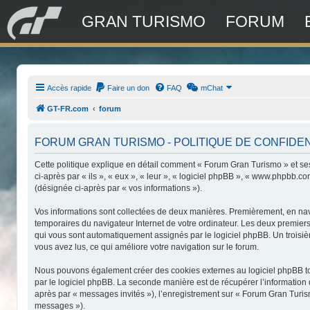
GRAN TURISMO
FORUM
Accès rapide
Faire un don
FAQ
mChat
GT-FR.com
forum
FORUM GRAN TURISMO - POLITIQUE DE CONFIDEN
Cette politique explique en détail comment « Forum Gran Turismo » et ses 
ci-après par « ils », « eux », « leur », « logiciel phpBB », « www.phpbb.c
(désignée ci-après par « vos informations »).
Vos informations sont collectées de deux manières. Premièrement, en navig
temporaires du navigateur Internet de votre ordinateur. Les deux premiers c
qui vous sont automatiquement assignés par le logiciel phpBB. Un troisièm
vous avez lus, ce qui améliore votre navigation sur le forum.
Nous pouvons également créer des cookies externes au logiciel phpBB to
par le logiciel phpBB. La seconde manière est de récupérer l’information q
après par « messages invités »), l’enregistrement sur « Forum Gran Turis
messages »).