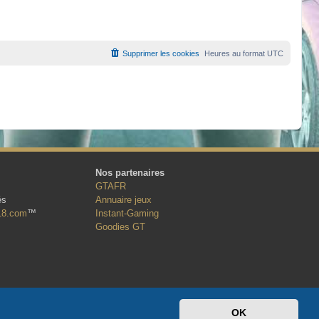
Supprimer les cookies
Heures au format
UTC
Nos partenaires
GTAFR
és
Annuaire jeux
18.com
™
Instant-Gaming
Goodies GT
OK