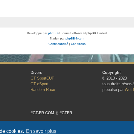
Développé par
phpBB
® Forum Software © phpBB Limited
Traduit par
phpBB-fr.com
Confidentialité
|
Conditions
Divers
Copyright
GT SportCUP
© 2013 - 2023
GT eSport
tous droits réserv
Random Race
propulsé par
Wolf
#GT-FR.COM
✌
#GTFR
 de cookies.
En savoir plus