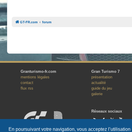
GT-FR.com
forum
Granturismo-fr.com
Gran Turismo 7
mentions légales
présentation
contact
actualité
flux rss
guide du jeu
galerie
Réseaux sociaux
En poursuivant votre navigation, vous acceptez l’utilisation