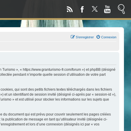
S’enregistrer
Connexion
an Turismo », « https://www.granturismo-fr.com/forum ») et phpBB (désigné
llectée pendant n’importe quelle session d’utilisation de votre part
kies, qui sont des petits fichiers textes téléchargés dans les fichiers
) et un identifiant de session invité (désigné ci-après par « session-id »),
smo » et est utilisé pour stocker les informations sur les sujets que
ée du document qui est prévu pour couvrir seulement les pages créées
 la publication de message en tant qu’utilisateur invité (désignée ci-
enregistrement et lors d’une connexion (désignés ici par « vos