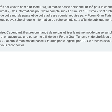
s par « votre nom d’utilisateur »), un mot de passe personnel utilisé pour la conn
ourriel »). Vos informations pour votre compte sur « Forum Gran Turismo » sont pro
 de votre mot de passe et de votre adresse courriel requise par « Forum Gran Turism
vous pouvez choisir quelle information de votre compte sera affichée publiquement. 
urisé. Cependant, il est recommandé de ne pas utiliser le même mot de passe sur plu
et en aucun cas une personne affiliée de « Forum Gran Turismo », de phpBB ou un
n « J’ai oublié mon mot de passe » fournie par le logiciel phpBB. Ce processus vous 
 vous reconnecter.