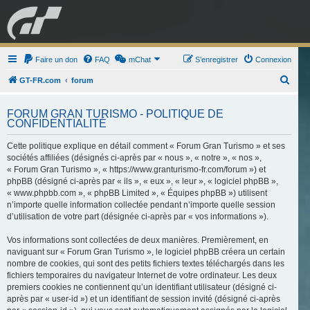
GRAN TURISMO
Faire un don
FAQ
mChat
FORUM
S’enregistrer
Connexion
R
GT-FR.com
forum
e
ESPORT
BOUTIQUE
FORUM GRAN TURISMO - POLITIQUE DE
c
CONFIDENTIALITÉ
h
Cette politique explique en détail comment « Forum Gran Turismo » et ses
e
sociétés affiliées (désignés ci-après par « nous », « notre », « nos »,
r
« Forum Gran Turismo », « https://www.granturismo-fr.com/forum ») et
c
phpBB (désigné ci-après par « ils », « eux », « leur », « logiciel phpBB »,
« www.phpbb.com », « phpBB Limited », « Équipes phpBB ») utilisent
h
n’importe quelle information collectée pendant n’importe quelle session
e
d’utilisation de votre part (désignée ci-après par « vos informations »).
r
Vos informations sont collectées de deux manières. Premièrement, en
naviguant sur « Forum Gran Turismo », le logiciel phpBB créera un certain
nombre de cookies, qui sont des petits fichiers textes téléchargés dans les
fichiers temporaires du navigateur Internet de votre ordinateur. Les deux
premiers cookies ne contiennent qu’un identifiant utilisateur (désigné ci-
après par « user-id ») et un identifiant de session invité (désigné ci-après