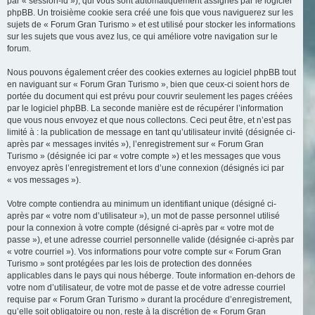
par « session-id »), qui vous sont automatiquement assignés par le logiciel
phpBB. Un troisième cookie sera créé une fois que vous naviguerez sur les
sujets de « Forum Gran Turismo » et est utilisé pour stocker les informations
sur les sujets que vous avez lus, ce qui améliore votre navigation sur le
forum.
Nous pouvons également créer des cookies externes au logiciel phpBB tout
en naviguant sur « Forum Gran Turismo », bien que ceux-ci soient hors de
portée du document qui est prévu pour couvrir seulement les pages créées
par le logiciel phpBB. La seconde manière est de récupérer l’information
que vous nous envoyez et que nous collectons. Ceci peut être, et n’est pas
limité à : la publication de message en tant qu’utilisateur invité (désignée ci-
après par « messages invités »), l’enregistrement sur « Forum Gran
Turismo » (désignée ici par « votre compte ») et les messages que vous
envoyez après l’enregistrement et lors d’une connexion (désignés ici par
« vos messages »).
Votre compte contiendra au minimum un identifiant unique (désigné ci-
après par « votre nom d’utilisateur »), un mot de passe personnel utilisé
pour la connexion à votre compte (désigné ci-après par « votre mot de
passe »), et une adresse courriel personnelle valide (désignée ci-après par
« votre courriel »). Vos informations pour votre compte sur « Forum Gran
Turismo » sont protégées par les lois de protection des données
applicables dans le pays qui nous héberge. Toute information en-dehors de
votre nom d’utilisateur, de votre mot de passe et de votre adresse courriel
requise par « Forum Gran Turismo » durant la procédure d’enregistrement,
qu’elle soit obligatoire ou non, reste à la discrétion de « Forum Gran