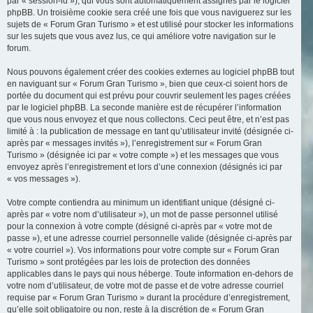
par « session-id »), qui vous sont automatiquement assignés par le logiciel
phpBB. Un troisième cookie sera créé une fois que vous naviguerez sur les
sujets de « Forum Gran Turismo » et est utilisé pour stocker les informations
sur les sujets que vous avez lus, ce qui améliore votre navigation sur le
forum.
Nous pouvons également créer des cookies externes au logiciel phpBB tout
en naviguant sur « Forum Gran Turismo », bien que ceux-ci soient hors de
portée du document qui est prévu pour couvrir seulement les pages créées
par le logiciel phpBB. La seconde manière est de récupérer l’information
que vous nous envoyez et que nous collectons. Ceci peut être, et n’est pas
limité à : la publication de message en tant qu’utilisateur invité (désignée ci-
après par « messages invités »), l’enregistrement sur « Forum Gran
Turismo » (désignée ici par « votre compte ») et les messages que vous
envoyez après l’enregistrement et lors d’une connexion (désignés ici par
« vos messages »).
Votre compte contiendra au minimum un identifiant unique (désigné ci-
après par « votre nom d’utilisateur »), un mot de passe personnel utilisé
pour la connexion à votre compte (désigné ci-après par « votre mot de
passe »), et une adresse courriel personnelle valide (désignée ci-après par
« votre courriel »). Vos informations pour votre compte sur « Forum Gran
Turismo » sont protégées par les lois de protection des données
applicables dans le pays qui nous héberge. Toute information en-dehors de
votre nom d’utilisateur, de votre mot de passe et de votre adresse courriel
requise par « Forum Gran Turismo » durant la procédure d’enregistrement,
qu’elle soit obligatoire ou non, reste à la discrétion de « Forum Gran