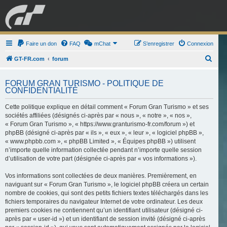
GRAN TURISMO
Faire un don
FAQ
mChat
FORUM
S’enregistrer
Connexion
R
GT-FR.com
forum
e
ESPORT
BOUTIQUE
FORUM GRAN TURISMO - POLITIQUE DE
c
CONFIDENTIALITÉ
h
Cette politique explique en détail comment « Forum Gran Turismo » et ses
e
sociétés affiliées (désignés ci-après par « nous », « notre », « nos »,
r
« Forum Gran Turismo », « https://www.granturismo-fr.com/forum ») et
c
phpBB (désigné ci-après par « ils », « eux », « leur », « logiciel phpBB »,
« www.phpbb.com », « phpBB Limited », « Équipes phpBB ») utilisent
h
n’importe quelle information collectée pendant n’importe quelle session
e
d’utilisation de votre part (désignée ci-après par « vos informations »).
r
Vos informations sont collectées de deux manières. Premièrement, en
naviguant sur « Forum Gran Turismo », le logiciel phpBB créera un certain
nombre de cookies, qui sont des petits fichiers textes téléchargés dans les
fichiers temporaires du navigateur Internet de votre ordinateur. Les deux
premiers cookies ne contiennent qu’un identifiant utilisateur (désigné ci-
après par « user-id ») et un identifiant de session invité (désigné ci-après