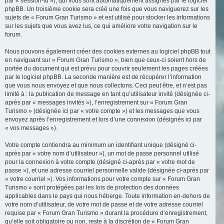
par « session-id »), qui vous sont automatiquement assignés par le logiciel
phpBB. Un troisième cookie sera créé une fois que vous naviguerez sur les
sujets de « Forum Gran Turismo » et est utilisé pour stocker les informations
sur les sujets que vous avez lus, ce qui améliore votre navigation sur le
forum.
Nous pouvons également créer des cookies externes au logiciel phpBB tout
en naviguant sur « Forum Gran Turismo », bien que ceux-ci soient hors de
portée du document qui est prévu pour couvrir seulement les pages créées
par le logiciel phpBB. La seconde manière est de récupérer l’information
que vous nous envoyez et que nous collectons. Ceci peut être, et n’est pas
limité à : la publication de message en tant qu’utilisateur invité (désignée ci-
après par « messages invités »), l’enregistrement sur « Forum Gran
Turismo » (désignée ici par « votre compte ») et les messages que vous
envoyez après l’enregistrement et lors d’une connexion (désignés ici par
« vos messages »).
Votre compte contiendra au minimum un identifiant unique (désigné ci-
après par « votre nom d’utilisateur »), un mot de passe personnel utilisé
pour la connexion à votre compte (désigné ci-après par « votre mot de
passe »), et une adresse courriel personnelle valide (désignée ci-après par
« votre courriel »). Vos informations pour votre compte sur « Forum Gran
Turismo » sont protégées par les lois de protection des données
applicables dans le pays qui nous héberge. Toute information en-dehors de
votre nom d’utilisateur, de votre mot de passe et de votre adresse courriel
requise par « Forum Gran Turismo » durant la procédure d’enregistrement,
qu’elle soit obligatoire ou non, reste à la discrétion de « Forum Gran