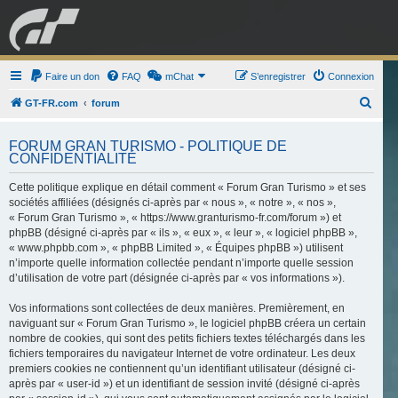
GRAN TURISMO
Faire un don
FAQ
mChat
FORUM
S’enregistrer
Connexion
R
GT-FR.com
forum
e
ESPORT
BOUTIQUE
FORUM GRAN TURISMO - POLITIQUE DE
c
CONFIDENTIALITÉ
h
Cette politique explique en détail comment « Forum Gran Turismo » et ses
e
sociétés affiliées (désignés ci-après par « nous », « notre », « nos »,
r
« Forum Gran Turismo », « https://www.granturismo-fr.com/forum ») et
c
phpBB (désigné ci-après par « ils », « eux », « leur », « logiciel phpBB »,
« www.phpbb.com », « phpBB Limited », « Équipes phpBB ») utilisent
h
n’importe quelle information collectée pendant n’importe quelle session
e
d’utilisation de votre part (désignée ci-après par « vos informations »).
r
Vos informations sont collectées de deux manières. Premièrement, en
naviguant sur « Forum Gran Turismo », le logiciel phpBB créera un certain
nombre de cookies, qui sont des petits fichiers textes téléchargés dans les
fichiers temporaires du navigateur Internet de votre ordinateur. Les deux
premiers cookies ne contiennent qu’un identifiant utilisateur (désigné ci-
après par « user-id ») et un identifiant de session invité (désigné ci-après