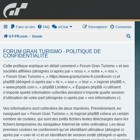
GRAN TURISMO
Faire un don
FAQ
mChat
FORUM
S’enregistrer
Connexion
R
GT-FR.com
forum
e
ESPORT
BOUTIQUE
FORUM GRAN TURISMO - POLITIQUE DE
c
CONFIDENTIALITÉ
h
Cette politique explique en détail comment « Forum Gran Turismo » et ses
e
sociétés affiliées (désignés ci-après par « nous », « notre », « nos »,
r
« Forum Gran Turismo », « https://www.granturismo-fr.com/forum ») et
c
phpBB (désigné ci-après par « ils », « eux », « leur », « logiciel phpBB »,
« www.phpbb.com », « phpBB Limited », « Équipes phpBB ») utilisent
h
n’importe quelle information collectée pendant n’importe quelle session
e
d’utilisation de votre part (désignée ci-après par « vos informations »).
r
Vos informations sont collectées de deux manières. Premièrement, en
naviguant sur « Forum Gran Turismo », le logiciel phpBB créera un certain
nombre de cookies, qui sont des petits fichiers textes téléchargés dans les
fichiers temporaires du navigateur Internet de votre ordinateur. Les deux
premiers cookies ne contiennent qu’un identifiant utilisateur (désigné ci-
après par « user-id ») et un identifiant de session invité (désigné ci-après