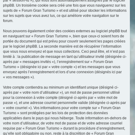
par « session-id »), qui vous sont automatiquement assignés par le logiciel
phpBB. Un troisième cookie sera créé une fois que vous naviguerez sur les
sujets de « Forum Gran Turismo » et est utilisé pour stocker les informations
sur les sujets que vous avez lus, ce qui améliore votre navigation sur le
forum.
Nous pouvons également créer des cookies externes au logiciel phpBB tout
en naviguant sur « Forum Gran Turismo », bien que ceux-ci soient hors de
portée du document qui est prévu pour couvrir seulement les pages créées
par le logiciel phpBB. La seconde manière est de récupérer l’information
que vous nous envoyez et que nous collectons. Ceci peut être, et n’est pas
limité à : la publication de message en tant qu’utilisateur invité (désignée ci-
après par « messages invités »), l’enregistrement sur « Forum Gran
Turismo » (désignée ici par « votre compte ») et les messages que vous
envoyez après l’enregistrement et lors d’une connexion (désignés ici par
« vos messages »).
Votre compte contiendra au minimum un identifiant unique (désigné ci-
après par « votre nom d’utilisateur »), un mot de passe personnel utilisé
pour la connexion à votre compte (désigné ci-après par « votre mot de
passe »), et une adresse courriel personnelle valide (désignée ci-après par
« votre courriel »). Vos informations pour votre compte sur « Forum Gran
Turismo » sont protégées par les lois de protection des données
applicables dans le pays qui nous héberge. Toute information en-dehors de
votre nom d’utilisateur, de votre mot de passe et de votre adresse courriel
requise par « Forum Gran Turismo » durant la procédure d’enregistrement,
qu’elle soit obligatoire ou non, reste à la discrétion de « Forum Gran