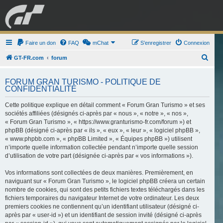
GRAN TURISMO
Faire un don
FAQ
mChat
FORUM
S’enregistrer
Connexion
R
GT-FR.com
forum
e
ESPORT
BOUTIQUE
FORUM GRAN TURISMO - POLITIQUE DE
c
CONFIDENTIALITÉ
h
Cette politique explique en détail comment « Forum Gran Turismo » et ses
e
sociétés affiliées (désignés ci-après par « nous », « notre », « nos »,
r
« Forum Gran Turismo », « https://www.granturismo-fr.com/forum ») et
c
phpBB (désigné ci-après par « ils », « eux », « leur », « logiciel phpBB »,
« www.phpbb.com », « phpBB Limited », « Équipes phpBB ») utilisent
h
n’importe quelle information collectée pendant n’importe quelle session
e
d’utilisation de votre part (désignée ci-après par « vos informations »).
r
Vos informations sont collectées de deux manières. Premièrement, en
naviguant sur « Forum Gran Turismo », le logiciel phpBB créera un certain
nombre de cookies, qui sont des petits fichiers textes téléchargés dans les
fichiers temporaires du navigateur Internet de votre ordinateur. Les deux
premiers cookies ne contiennent qu’un identifiant utilisateur (désigné ci-
après par « user-id ») et un identifiant de session invité (désigné ci-après