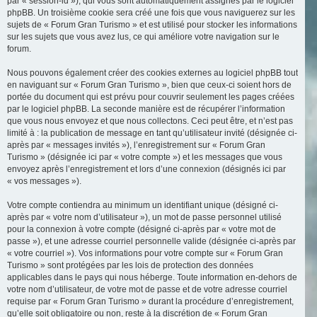
par « session-id »), qui vous sont automatiquement assignés par le logiciel
phpBB. Un troisième cookie sera créé une fois que vous naviguerez sur les
sujets de « Forum Gran Turismo » et est utilisé pour stocker les informations
sur les sujets que vous avez lus, ce qui améliore votre navigation sur le
forum.
Nous pouvons également créer des cookies externes au logiciel phpBB tout
en naviguant sur « Forum Gran Turismo », bien que ceux-ci soient hors de
portée du document qui est prévu pour couvrir seulement les pages créées
par le logiciel phpBB. La seconde manière est de récupérer l’information
que vous nous envoyez et que nous collectons. Ceci peut être, et n’est pas
limité à : la publication de message en tant qu’utilisateur invité (désignée ci-
après par « messages invités »), l’enregistrement sur « Forum Gran
Turismo » (désignée ici par « votre compte ») et les messages que vous
envoyez après l’enregistrement et lors d’une connexion (désignés ici par
« vos messages »).
Votre compte contiendra au minimum un identifiant unique (désigné ci-
après par « votre nom d’utilisateur »), un mot de passe personnel utilisé
pour la connexion à votre compte (désigné ci-après par « votre mot de
passe »), et une adresse courriel personnelle valide (désignée ci-après par
« votre courriel »). Vos informations pour votre compte sur « Forum Gran
Turismo » sont protégées par les lois de protection des données
applicables dans le pays qui nous héberge. Toute information en-dehors de
votre nom d’utilisateur, de votre mot de passe et de votre adresse courriel
requise par « Forum Gran Turismo » durant la procédure d’enregistrement,
qu’elle soit obligatoire ou non, reste à la discrétion de « Forum Gran