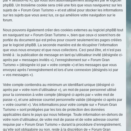
par « session-id »), qui vous sont automatiquement assignés par le logiciel
phpBB. Un troisième cookie sera créé une fois que vous naviguerez sur les
sujets de « Forum Gran Turismo » et est utilisé pour stocker les informations
sur les sujets que vous avez lus, ce qui améliore votre navigation sur le
forum.
Nous pouvons également créer des cookies externes au logiciel phpBB tout
en naviguant sur « Forum Gran Turismo », bien que ceux-ci soient hors de
portée du document qui est prévu pour couvrir seulement les pages créées
par le logiciel phpBB. La seconde manière est de récupérer l’information
que vous nous envoyez et que nous collectons. Ceci peut être, et n’est pas
limité à : la publication de message en tant qu’utilisateur invité (désignée ci-
après par « messages invités »), l’enregistrement sur « Forum Gran
Turismo » (désignée ici par « votre compte ») et les messages que vous
envoyez après l’enregistrement et lors d’une connexion (désignés ici par
« vos messages »).
Votre compte contiendra au minimum un identifiant unique (désigné ci-
après par « votre nom d’utilisateur »), un mot de passe personnel utilisé
pour la connexion à votre compte (désigné ci-après par « votre mot de
passe »), et une adresse courriel personnelle valide (désignée ci-après par
« votre courriel »). Vos informations pour votre compte sur « Forum Gran
Turismo » sont protégées par les lois de protection des données
applicables dans le pays qui nous héberge. Toute information en-dehors de
votre nom d’utilisateur, de votre mot de passe et de votre adresse courriel
requise par « Forum Gran Turismo » durant la procédure d’enregistrement,
qu’elle soit obligatoire ou non, reste à la discrétion de « Forum Gran