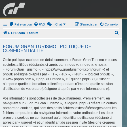
GRAN TURISMO
Faire un don
FAQ
mChat
FORUM
S’enregistrer
Connexion
R
GT-FR.com
forum
e
ESPORT
BOUTIQUE
FORUM GRAN TURISMO - POLITIQUE DE
c
CONFIDENTIALITÉ
h
Cette politique explique en détail comment « Forum Gran Turismo » et ses
e
sociétés affiliées (désignés ci-après par « nous », « notre », « nos »,
r
« Forum Gran Turismo », « https://www.granturismo-fr.com/forum ») et
c
phpBB (désigné ci-après par « ils », « eux », « leur », « logiciel phpBB »,
« www.phpbb.com », « phpBB Limited », « Équipes phpBB ») utilisent
h
n’importe quelle information collectée pendant n’importe quelle session
e
d’utilisation de votre part (désignée ci-après par « vos informations »).
r
Vos informations sont collectées de deux manières. Premièrement, en
naviguant sur « Forum Gran Turismo », le logiciel phpBB créera un certain
nombre de cookies, qui sont des petits fichiers textes téléchargés dans les
fichiers temporaires du navigateur Internet de votre ordinateur. Les deux
premiers cookies ne contiennent qu’un identifiant utilisateur (désigné ci-
après par « user-id ») et un identifiant de session invité (désigné ci-après