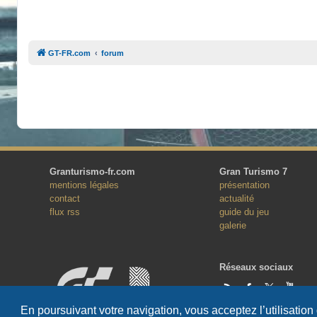
GT-FR.com
forum
Granturismo-fr.com
Gran Turismo 7
mentions légales
présentation
contact
actualité
flux rss
guide du jeu
galerie
Réseaux sociaux
En poursuivant votre navigation, vous acceptez l’utilisation