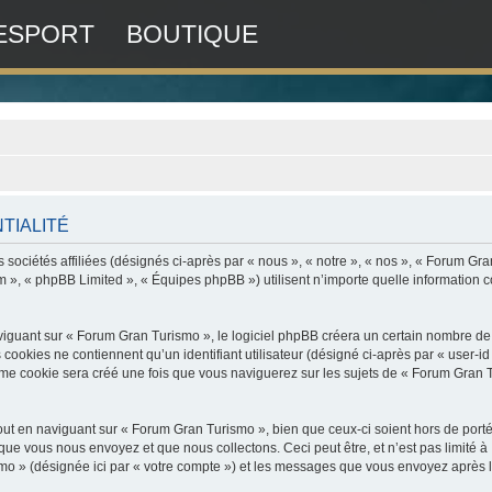
ESPORT
BOUTIQUE
TIALITÉ
sociétés affiliées (désignés ci-après par « nous », « notre », « nos », « Forum Gr
om », « phpBB Limited », « Équipes phpBB ») utilisent n’importe quelle information co
uant sur « Forum Gran Turismo », le logiciel phpBB créera un certain nombre de coo
ookies ne contiennent qu’un identifiant utilisateur (désigné ci-après par « user-id »
e cookie sera créé une fois que vous naviguerez sur les sujets de « Forum Gran Turi
ut en naviguant sur « Forum Gran Turismo », bien que ceux-ci soient hors de port
ue vous nous envoyez et que nous collectons. Ceci peut être, et n’est pas limité à :
mo » (désignée ici par « votre compte ») et les messages que vous envoyez après l’