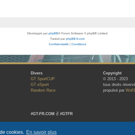
Développé par
phpBB
® Forum Software © phpBB Limited
Traduit par
phpBB-fr.com
Confidentialité
|
Conditions
Divers
Copyright
GT SportCUP
© 2013 - 2023
GT eSport
tous droits réserv
Random Race
propulsé par
Wolf
#GT-FR.COM
✌
#GTFR
 de cookies.
En savoir plus