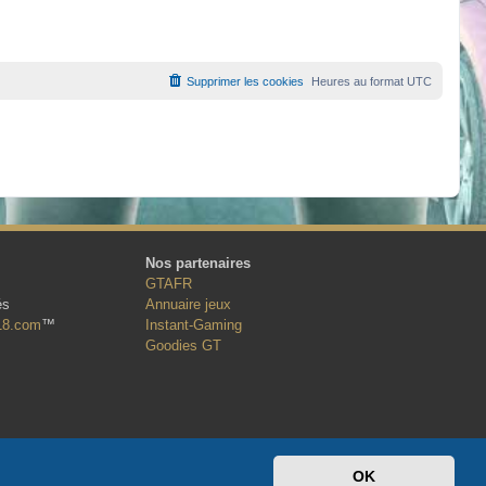
Supprimer les cookies
Heures au format
UTC
Nos partenaires
GTAFR
és
Annuaire jeux
18.com
™
Instant-Gaming
Goodies GT
OK