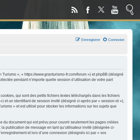
S’enregistrer
Connexion
an Turismo », « https://www.granturismo-fr.com/forum ») et phpBB (désigné
llectée pendant n’importe quelle session d’utilisation de votre part
kies, qui sont des petits fichiers textes téléchargés dans les fichiers
) et un identifiant de session invité (désigné ci-après par « session-id »),
smo » et est utilisé pour stocker les informations sur les sujets que
ée du document qui est prévu pour couvrir seulement les pages créées
 la publication de message en tant qu’utilisateur invité (désignée ci-
enregistrement et lors d’une connexion (désignés ici par « vos