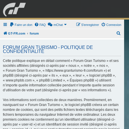
GRAN TURISMO
Faire un don
FAQ
mChat
FORUM
S’enregistrer
Connexion
R
GT-FR.com
forum
e
ESPORT
BOUTIQUE
FORUM GRAN TURISMO - POLITIQUE DE
c
CONFIDENTIALITÉ
h
Cette politique explique en détail comment « Forum Gran Turismo » et ses
e
sociétés affiliées (désignés ci-après par « nous », « notre », « nos »,
r
« Forum Gran Turismo », « https://www.granturismo-fr.com/forum ») et
c
phpBB (désigné ci-après par « ils », « eux », « leur », « logiciel phpBB »,
« www.phpbb.com », « phpBB Limited », « Équipes phpBB ») utilisent
h
n’importe quelle information collectée pendant n’importe quelle session
e
d’utilisation de votre part (désignée ci-après par « vos informations »).
r
Vos informations sont collectées de deux manières. Premièrement, en
naviguant sur « Forum Gran Turismo », le logiciel phpBB créera un certain
nombre de cookies, qui sont des petits fichiers textes téléchargés dans les
fichiers temporaires du navigateur Internet de votre ordinateur. Les deux
premiers cookies ne contiennent qu’un identifiant utilisateur (désigné ci-
après par « user-id ») et un identifiant de session invité (désigné ci-après