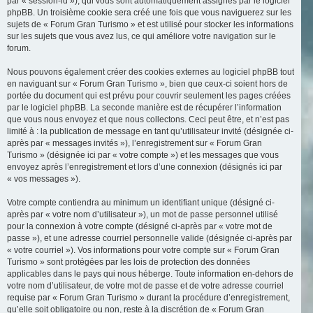
par « session-id »), qui vous sont automatiquement assignés par le logiciel
phpBB. Un troisième cookie sera créé une fois que vous naviguerez sur les
sujets de « Forum Gran Turismo » et est utilisé pour stocker les informations
sur les sujets que vous avez lus, ce qui améliore votre navigation sur le
forum.
Nous pouvons également créer des cookies externes au logiciel phpBB tout
en naviguant sur « Forum Gran Turismo », bien que ceux-ci soient hors de
portée du document qui est prévu pour couvrir seulement les pages créées
par le logiciel phpBB. La seconde manière est de récupérer l’information
que vous nous envoyez et que nous collectons. Ceci peut être, et n’est pas
limité à : la publication de message en tant qu’utilisateur invité (désignée ci-
après par « messages invités »), l’enregistrement sur « Forum Gran
Turismo » (désignée ici par « votre compte ») et les messages que vous
envoyez après l’enregistrement et lors d’une connexion (désignés ici par
« vos messages »).
Votre compte contiendra au minimum un identifiant unique (désigné ci-
après par « votre nom d’utilisateur »), un mot de passe personnel utilisé
pour la connexion à votre compte (désigné ci-après par « votre mot de
passe »), et une adresse courriel personnelle valide (désignée ci-après par
« votre courriel »). Vos informations pour votre compte sur « Forum Gran
Turismo » sont protégées par les lois de protection des données
applicables dans le pays qui nous héberge. Toute information en-dehors de
votre nom d’utilisateur, de votre mot de passe et de votre adresse courriel
requise par « Forum Gran Turismo » durant la procédure d’enregistrement,
qu’elle soit obligatoire ou non, reste à la discrétion de « Forum Gran