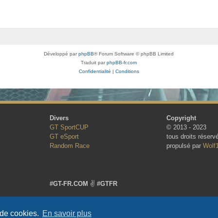
Développé par
phpBB
® Forum Software © phpBB Limited
Traduit par
phpBB-fr.com
Confidentialité
|
Conditions
Divers
Copyright
GT SportCUP
© 2013 - 2023
GT eSport
tous droits réserv
Random Race
propulsé par
Wolf
#GT-FR.COM
✌
#GTFR
 de cookies.
En savoir plus