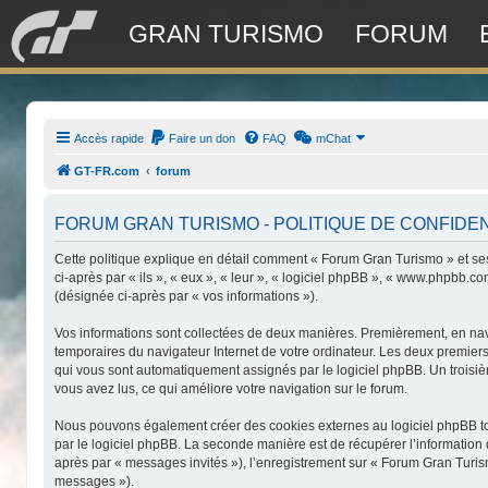
GRAN TURISMO
FORUM
Accès rapide
Faire un don
FAQ
mChat
GT-FR.com
forum
FORUM GRAN TURISMO - POLITIQUE DE CONFIDEN
Cette politique explique en détail comment « Forum Gran Turismo » et ses 
ci-après par « ils », « eux », « leur », « logiciel phpBB », « www.phpbb.c
(désignée ci-après par « vos informations »).
Vos informations sont collectées de deux manières. Premièrement, en navig
temporaires du navigateur Internet de votre ordinateur. Les deux premiers c
qui vous sont automatiquement assignés par le logiciel phpBB. Un troisièm
vous avez lus, ce qui améliore votre navigation sur le forum.
Nous pouvons également créer des cookies externes au logiciel phpBB to
par le logiciel phpBB. La seconde manière est de récupérer l’information q
après par « messages invités »), l’enregistrement sur « Forum Gran Turis
messages »).