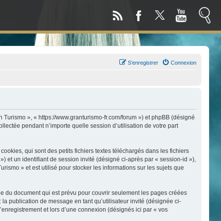
S’enregistrer
Connexion
an Turismo », « https://www.granturismo-fr.com/forum ») et phpBB (désigné
llectée pendant n’importe quelle session d’utilisation de votre part
kies, qui sont des petits fichiers textes téléchargés dans les fichiers
) et un identifiant de session invité (désigné ci-après par « session-id »),
smo » et est utilisé pour stocker les informations sur les sujets que
ée du document qui est prévu pour couvrir seulement les pages créées
 la publication de message en tant qu’utilisateur invité (désignée ci-
enregistrement et lors d’une connexion (désignés ici par « vos