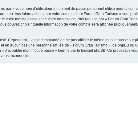
s par « votre nom d’utilisateur »), un mot de passe personnel utilisé pour la conn
ourriel »). Vos informations pour votre compte sur « Forum Gran Turismo » sont pro
 de votre mot de passe et de votre adresse courriel requise par « Forum Gran Turism
vous pouvez choisir quelle information de votre compte sera affichée publiquement. 
urisé. Cependant, il est recommandé de ne pas utiliser le même mot de passe sur plu
et en aucun cas une personne affiliée de « Forum Gran Turismo », de phpBB ou un
n « J’ai oublié mon mot de passe » fournie par le logiciel phpBB. Ce processus vous 
 vous reconnecter.