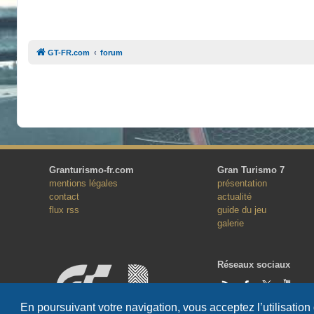
GT-FR.com
forum
Granturismo-fr.com
Gran Turismo 7
mentions légales
présentation
contact
actualité
flux rss
guide du jeu
galerie
Réseaux sociaux
En poursuivant votre navigation, vous acceptez l’utilisation