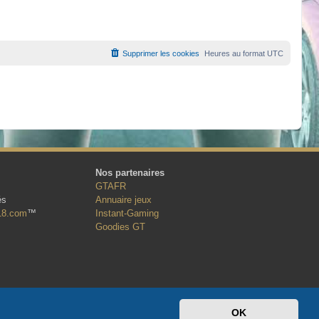
Supprimer les cookies
Heures au format
UTC
Nos partenaires
GTAFR
és
Annuaire jeux
18.com
™
Instant-Gaming
Goodies GT
OK