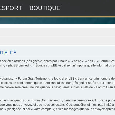
ESPORT
BOUTIQUE
TIALITÉ
sociétés affiliées (désignés ci-après par « nous », « notre », « nos », « Forum Gr
om », « phpBB Limited », « Équipes phpBB ») utilisent n’importe quelle information co
uant sur « Forum Gran Turismo », le logiciel phpBB créera un certain nombre de coo
ookies ne contiennent qu’un identifiant utilisateur (désigné ci-après par « user-id »
e cookie sera créé une fois que vous naviguerez sur les sujets de « Forum Gran Turi
ut en naviguant sur « Forum Gran Turismo », bien que ceux-ci soient hors de port
ue vous nous envoyez et que nous collectons. Ceci peut être, et n’est pas limité à :
mo » (désignée ici par « votre compte ») et les messages que vous envoyez après l’