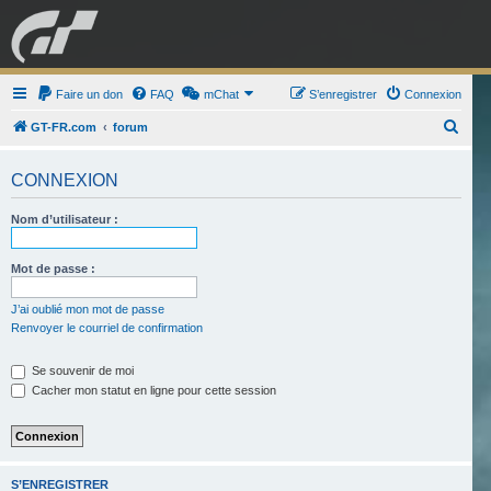
GRAN TURISMO
Faire un don
FAQ
mChat
FORUM
S’enregistrer
Connexion
R
GT-FR.com
forum
e
ESPORT
BOUTIQUE
CONNEXION
c
h
Nom d’utilisateur :
e
r
Mot de passe :
c
J’ai oublié mon mot de passe
h
Renvoyer le courriel de confirmation
e
r
Se souvenir de moi
Cacher mon statut en ligne pour cette session
S’ENREGISTRER