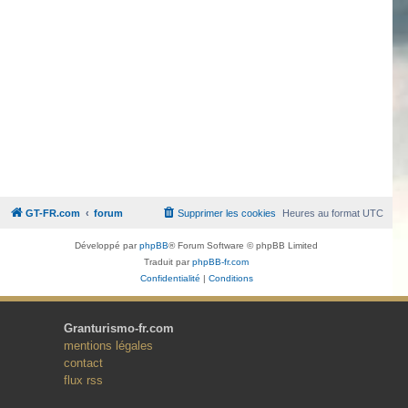
GT-FR.com
forum
Supprimer les cookies
Heures au format
UTC
Développé par
phpBB
® Forum Software © phpBB Limited
Traduit par
phpBB-fr.com
Confidentialité
|
Conditions
Granturismo-fr.com
mentions légales
contact
flux rss