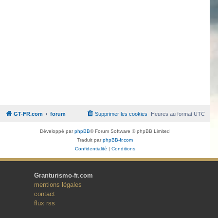
GT-FR.com
forum
Supprimer les cookies
Heures au format
UTC
Développé par
phpBB
® Forum Software © phpBB Limited
Traduit par
phpBB-fr.com
Confidentialité
|
Conditions
Granturismo-fr.com
mentions légales
contact
flux rss