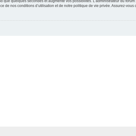
end que quelques secondes et augmente vos possibilités. L’administrateur du for
e de nos conditions d’utilisation et de notre politique de vie privée. Assurez-vous d