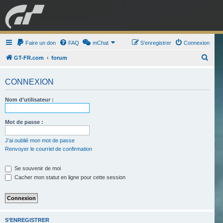
GRAN TURISMO
Faire un don
FAQ
mChat
FORUM
S’enregistrer
Connexion
R
GT-FR.com
forum
e
ESPORT
BOUTIQUE
CONNEXION
c
h
Nom d’utilisateur :
e
r
Mot de passe :
c
J’ai oublié mon mot de passe
h
Renvoyer le courriel de confirmation
e
r
Se souvenir de moi
Cacher mon statut en ligne pour cette session
S’ENREGISTRER