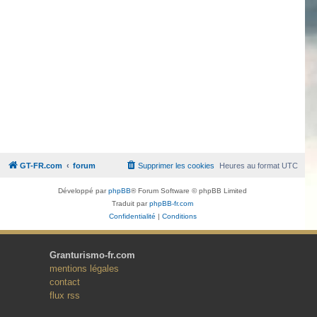
GT-FR.com
forum
Supprimer les cookies
Heures au format
UTC
Développé par
phpBB
® Forum Software © phpBB Limited
Traduit par
phpBB-fr.com
Confidentialité
|
Conditions
Granturismo-fr.com
mentions légales
contact
flux rss