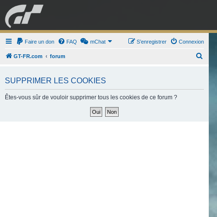
GRAN TURISMO
Faire un don
FAQ
mChat
FORUM
S’enregistrer
Connexion
R
GT-FR.com
forum
e
ESPORT
BOUTIQUE
c
SUPPRIMER LES COOKIES
h
Êtes-vous sûr de vouloir supprimer tous les cookies de ce forum ?
e
r
c
h
e
r