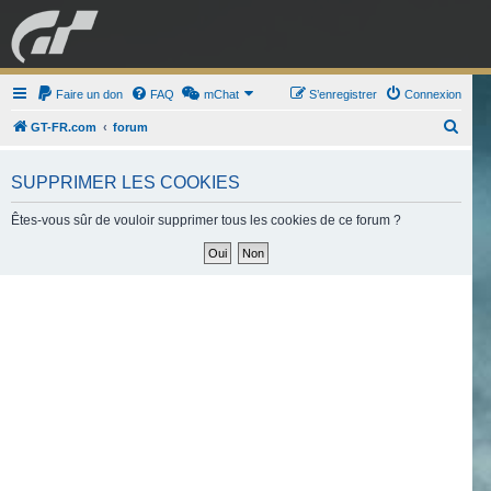
GRAN TURISMO
Faire un don
FAQ
mChat
FORUM
S’enregistrer
Connexion
R
GT-FR.com
forum
e
ESPORT
BOUTIQUE
c
SUPPRIMER LES COOKIES
h
Êtes-vous sûr de vouloir supprimer tous les cookies de ce forum ?
e
r
c
h
e
r