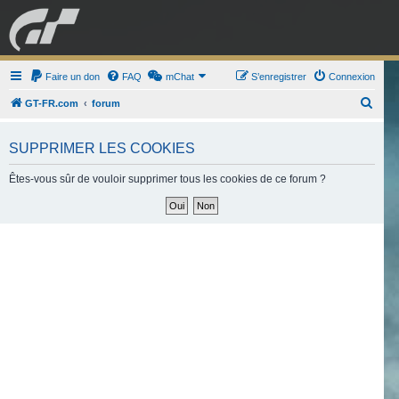
GRAN TURISMO
Faire un don
FAQ
mChat
FORUM
S’enregistrer
Connexion
R
GT-FR.com
forum
e
ESPORT
BOUTIQUE
c
SUPPRIMER LES COOKIES
h
Êtes-vous sûr de vouloir supprimer tous les cookies de ce forum ?
e
r
c
h
e
r