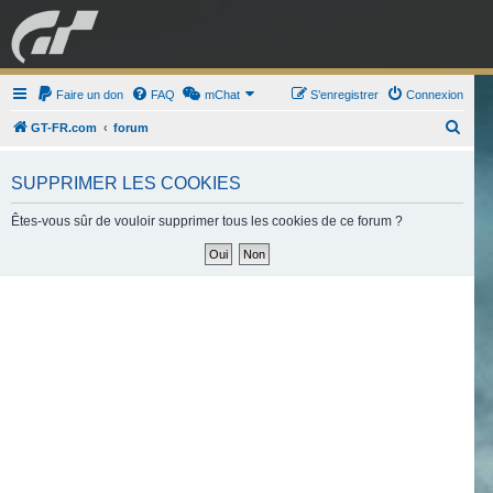
GRAN TURISMO
Faire un don
FAQ
mChat
FORUM
S’enregistrer
Connexion
R
GT-FR.com
forum
e
ESPORT
BOUTIQUE
c
SUPPRIMER LES COOKIES
h
Êtes-vous sûr de vouloir supprimer tous les cookies de ce forum ?
e
r
c
h
e
r