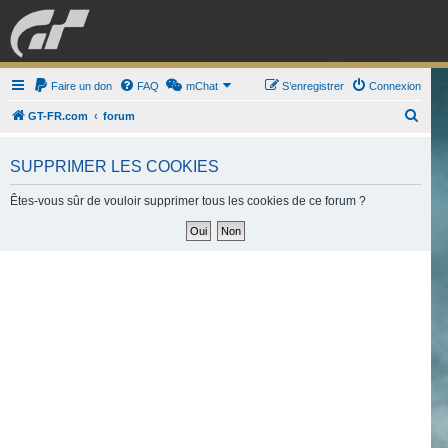
GRAN TURISMO
Faire un don
FAQ
mChat
FORUM
S’enregistrer
Connexion
R
GT-FR.com
forum
e
ESPORT
BOUTIQUE
c
SUPPRIMER LES COOKIES
h
Êtes-vous sûr de vouloir supprimer tous les cookies de ce forum ?
e
r
c
h
e
r