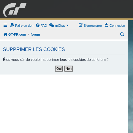
GRAN TURISMO
Faire un don
FAQ
mChat
FORUM
S’enregistrer
Connexion
R
GT-FR.com
forum
e
ESPORT
BOUTIQUE
c
SUPPRIMER LES COOKIES
h
Êtes-vous sûr de vouloir supprimer tous les cookies de ce forum ?
e
r
c
h
e
r