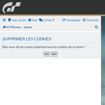
GRAN TURISMO
Faire un don
FAQ
mChat
FORUM
S’enregistrer
Connexion
R
GT-FR.com
forum
e
ESPORT
BOUTIQUE
c
SUPPRIMER LES COOKIES
h
Êtes-vous sûr de vouloir supprimer tous les cookies de ce forum ?
e
r
c
h
e
r