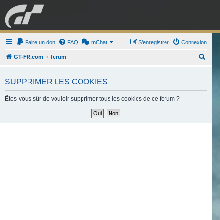
GRAN TURISMO
Faire un don
FAQ
mChat
FORUM
S’enregistrer
Connexion
R
GT-FR.com
forum
e
ESPORT
BOUTIQUE
c
SUPPRIMER LES COOKIES
h
Êtes-vous sûr de vouloir supprimer tous les cookies de ce forum ?
e
r
c
h
e
r