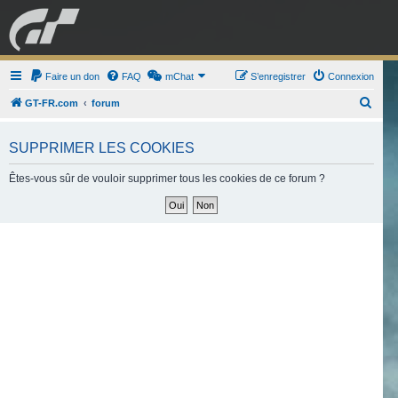
GRAN TURISMO
Faire un don
FAQ
mChat
FORUM
S’enregistrer
Connexion
R
GT-FR.com
forum
e
ESPORT
BOUTIQUE
c
SUPPRIMER LES COOKIES
h
Êtes-vous sûr de vouloir supprimer tous les cookies de ce forum ?
e
r
c
h
e
r