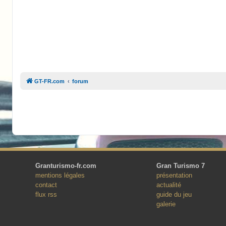
GT-FR.com
forum
Granturismo-fr.com
Gran Turismo 7
mentions légales
présentation
contact
actualité
flux rss
guide du jeu
galerie