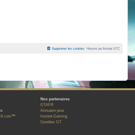
Supprimer les cookies
Heures au format
UTC
Nos partenaires
GTAFR
és
Annuaire jeux
18.com
™
Instant-Gaming
Goodies GT