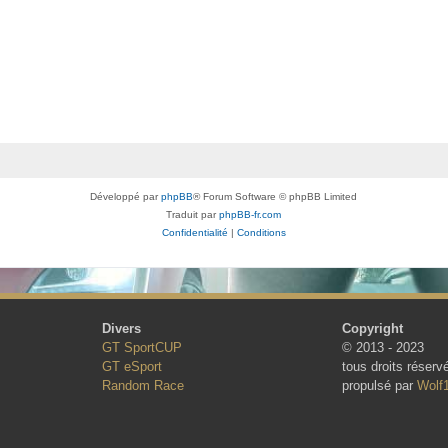
Développé par
phpBB
® Forum Software © phpBB Limited
Traduit par
phpBB-fr.com
Confidentialité
|
Conditions
Divers
Copyright
GT SportCUP
© 2013 - 2023
GT eSport
tous droits réserv
Random Race
propulsé par
Wolf