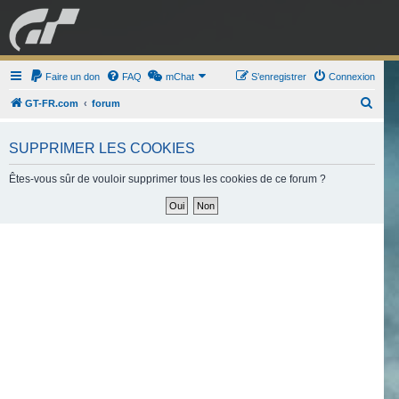
GRAN TURISMO
Faire un don
FAQ
mChat
FORUM
S’enregistrer
Connexion
R
GT-FR.com
forum
e
ESPORT
BOUTIQUE
c
SUPPRIMER LES COOKIES
h
Êtes-vous sûr de vouloir supprimer tous les cookies de ce forum ?
e
r
c
h
e
r