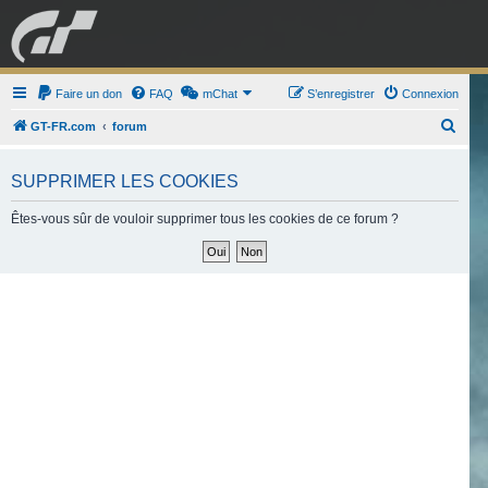
GRAN TURISMO
Faire un don
FAQ
mChat
FORUM
S’enregistrer
Connexion
R
GT-FR.com
forum
e
ESPORT
BOUTIQUE
c
SUPPRIMER LES COOKIES
h
Êtes-vous sûr de vouloir supprimer tous les cookies de ce forum ?
e
r
c
h
e
r