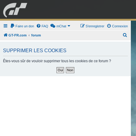
GRAN TURISMO
Faire un don
FAQ
mChat
FORUM
S’enregistrer
Connexion
R
GT-FR.com
forum
e
ESPORT
BOUTIQUE
c
SUPPRIMER LES COOKIES
h
Êtes-vous sûr de vouloir supprimer tous les cookies de ce forum ?
e
r
c
h
e
r