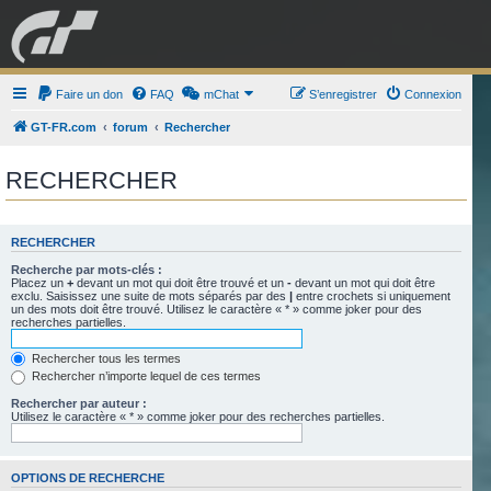
GRAN TURISMO
Faire un don
FAQ
mChat
FORUM
S’enregistrer
Connexion
GT-FR.com
forum
Rechercher
ESPORT
BOUTIQUE
RECHERCHER
RECHERCHER
Recherche par mots-clés :
Placez un
+
devant un mot qui doit être trouvé et un
-
devant un mot qui doit être
exclu. Saisissez une suite de mots séparés par des
|
entre crochets si uniquement
un des mots doit être trouvé. Utilisez le caractère « * » comme joker pour des
recherches partielles.
Rechercher tous les termes
Rechercher n’importe lequel de ces termes
Rechercher par auteur :
Utilisez le caractère « * » comme joker pour des recherches partielles.
OPTIONS DE RECHERCHE