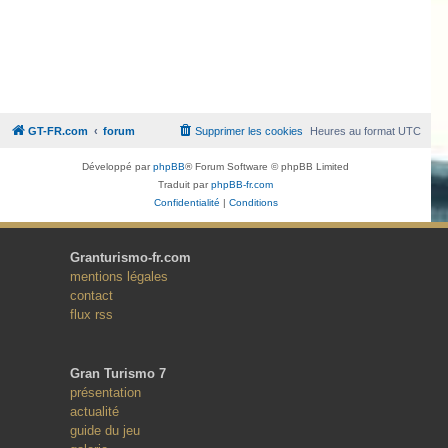
GT-FR.com
forum
Supprimer les cookies
Heures au format
UTC
Développé par
phpBB
® Forum Software © phpBB Limited
Traduit par
phpBB-fr.com
Confidentialité
|
Conditions
Granturismo-fr.com
mentions légales
contact
flux rss
Gran Turismo 7
présentation
actualité
guide du jeu