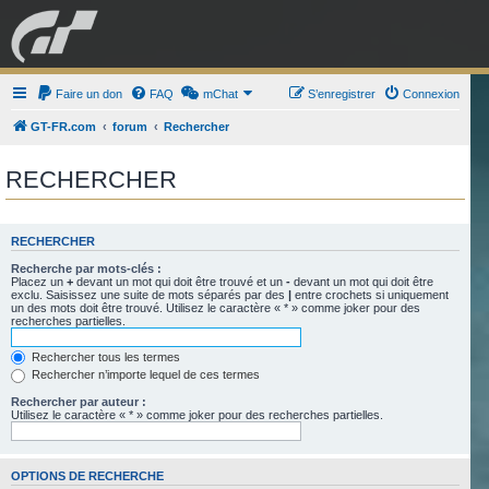
GRAN TURISMO
Faire un don
FAQ
mChat
FORUM
S’enregistrer
Connexion
GT-FR.com
forum
Rechercher
ESPORT
BOUTIQUE
RECHERCHER
RECHERCHER
Recherche par mots-clés :
Placez un
+
devant un mot qui doit être trouvé et un
-
devant un mot qui doit être
exclu. Saisissez une suite de mots séparés par des
|
entre crochets si uniquement
un des mots doit être trouvé. Utilisez le caractère « * » comme joker pour des
recherches partielles.
Rechercher tous les termes
Rechercher n’importe lequel de ces termes
Rechercher par auteur :
Utilisez le caractère « * » comme joker pour des recherches partielles.
OPTIONS DE RECHERCHE