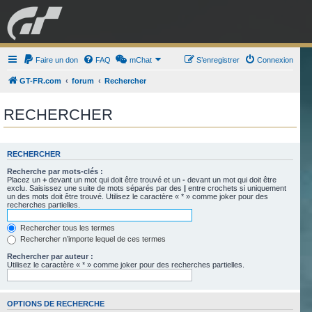
GRAN TURISMO
Faire un don
FAQ
mChat
FORUM
S’enregistrer
Connexion
GT-FR.com
forum
Rechercher
ESPORT
BOUTIQUE
RECHERCHER
RECHERCHER
Recherche par mots-clés :
Placez un
+
devant un mot qui doit être trouvé et un
-
devant un mot qui doit être
exclu. Saisissez une suite de mots séparés par des
|
entre crochets si uniquement
un des mots doit être trouvé. Utilisez le caractère « * » comme joker pour des
recherches partielles.
Rechercher tous les termes
Rechercher n’importe lequel de ces termes
Rechercher par auteur :
Utilisez le caractère « * » comme joker pour des recherches partielles.
OPTIONS DE RECHERCHE