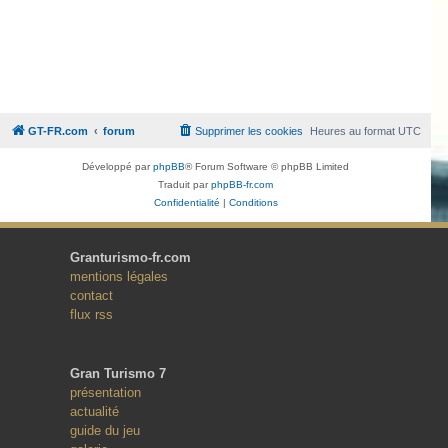
GT-FR.com
forum
Supprimer les cookies
Heures au format
UTC
Développé par
phpBB
® Forum Software © phpBB Limited
Traduit par
phpBB-fr.com
Confidentialité
|
Conditions
Granturismo-fr.com
mentions légales
contact
flux rss
Gran Turismo 7
présentation
actualité
guide du jeu