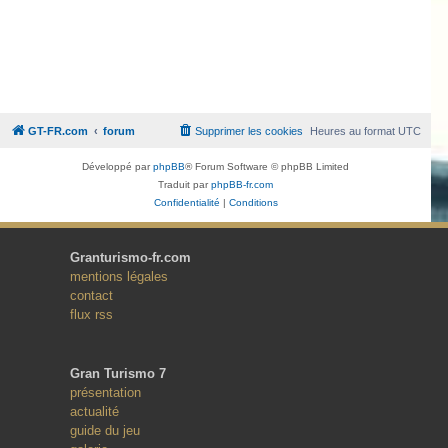
GT-FR.com
forum
Supprimer les cookies
Heures au format
UTC
Développé par
phpBB
® Forum Software © phpBB Limited
Traduit par
phpBB-fr.com
Confidentialité
|
Conditions
Granturismo-fr.com
mentions légales
contact
flux rss
Gran Turismo 7
présentation
actualité
guide du jeu