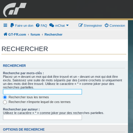
GRAN TURISMO
Faire un don
FAQ
mChat
FORUM
S’enregistrer
Connexion
GT-FR.com
forum
Rechercher
ESPORT
BOUTIQUE
RECHERCHER
RECHERCHER
Recherche par mots-clés :
Placez un
+
devant un mot qui doit être trouvé et un
-
devant un mot qui doit être
exclu. Saisissez une suite de mots séparés par des
|
entre crochets si uniquement
un des mots doit être trouvé. Utilisez le caractère « * » comme joker pour des
recherches partielles.
Rechercher tous les termes
Rechercher n’importe lequel de ces termes
Rechercher par auteur :
Utilisez le caractère « * » comme joker pour des recherches partielles.
OPTIONS DE RECHERCHE