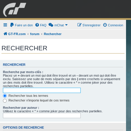
GRAN TURISMO
Faire un don
FAQ
mChat
FORUM
S’enregistrer
Connexion
GT-FR.com
forum
Rechercher
ESPORT
BOUTIQUE
RECHERCHER
RECHERCHER
Recherche par mots-clés :
Placez un
+
devant un mot qui doit être trouvé et un
-
devant un mot qui doit être
exclu. Saisissez une suite de mots séparés par des
|
entre crochets si uniquement
un des mots doit être trouvé. Utilisez le caractère « * » comme joker pour des
recherches partielles.
Rechercher tous les termes
Rechercher n’importe lequel de ces termes
Rechercher par auteur :
Utilisez le caractère « * » comme joker pour des recherches partielles.
OPTIONS DE RECHERCHE