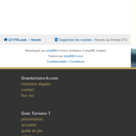
GT-FR.com
forum
Supprimer les cookies
Heures au format
UTC
Développé par
phpBB
® Forum Software © phpBB Limited
Traduit par
phpBB-fr.com
Confidentialité
|
Conditions
Granturismo-fr.com
mentions légales
contact
flux rss
Gran Turismo 7
présentation
actualité
guide du jeu