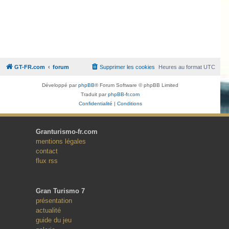
GT-FR.com
forum
Supprimer les cookies
Heures au format
UTC
Développé par
phpBB
® Forum Software © phpBB Limited
Traduit par
phpBB-fr.com
Confidentialité
|
Conditions
Granturismo-fr.com
mentions légales
contact
flux rss
Gran Turismo 7
présentation
actualité
guide du jeu