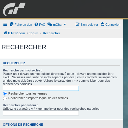
GRAN TURISMO
Faire un don
FAQ
mChat
FORUM
S’enregistrer
Connexion
GT-FR.com
forum
Rechercher
ESPORT
BOUTIQUE
RECHERCHER
RECHERCHER
Recherche par mots-clés :
Placez un
+
devant un mot qui doit être trouvé et un
-
devant un mot qui doit être
exclu. Saisissez une suite de mots séparés par des
|
entre crochets si uniquement
un des mots doit être trouvé. Utilisez le caractère « * » comme joker pour des
recherches partielles.
Rechercher tous les termes
Rechercher n’importe lequel de ces termes
Rechercher par auteur :
Utilisez le caractère « * » comme joker pour des recherches partielles.
OPTIONS DE RECHERCHE