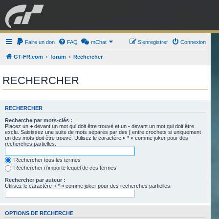
GRAN TURISMO
Faire un don
FAQ
mChat
FORUM
S’enregistrer
Connexion
GT-FR.com
forum
Rechercher
ESPORT
BOUTIQUE
RECHERCHER
RECHERCHER
Recherche par mots-clés :
Placez un
+
devant un mot qui doit être trouvé et un
-
devant un mot qui doit être
exclu. Saisissez une suite de mots séparés par des
|
entre crochets si uniquement
un des mots doit être trouvé. Utilisez le caractère « * » comme joker pour des
recherches partielles.
Rechercher tous les termes
Rechercher n’importe lequel de ces termes
Rechercher par auteur :
Utilisez le caractère « * » comme joker pour des recherches partielles.
OPTIONS DE RECHERCHE