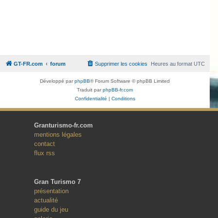
GT-FR.com
forum
Supprimer les cookies
Heures au format
UTC
Développé par
phpBB
® Forum Software © phpBB Limited
Traduit par
phpBB-fr.com
Confidentialité
|
Conditions
Granturismo-fr.com
mentions légales
contact
flux rss
Gran Turismo 7
présentation
actualité
guide du jeu