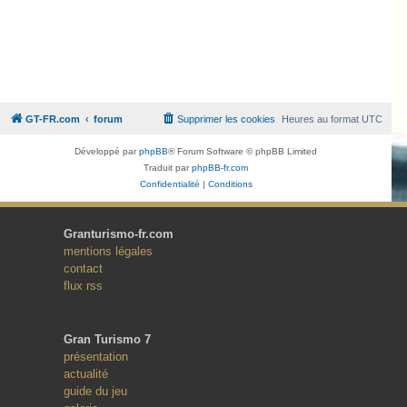
GT-FR.com
forum
Supprimer les cookies
Heures au format
UTC
Développé par
phpBB
® Forum Software © phpBB Limited
Traduit par
phpBB-fr.com
Confidentialité
|
Conditions
Granturismo-fr.com
mentions légales
contact
flux rss
Gran Turismo 7
présentation
actualité
guide du jeu