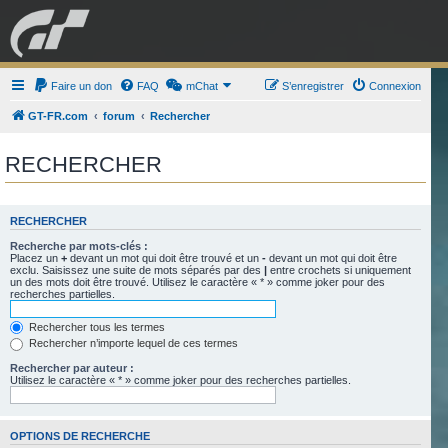
GRAN TURISMO
Faire un don
FAQ
mChat
FORUM
S’enregistrer
Connexion
GT-FR.com
forum
Rechercher
ESPORT
BOUTIQUE
RECHERCHER
RECHERCHER
Recherche par mots-clés :
Placez un
+
devant un mot qui doit être trouvé et un
-
devant un mot qui doit être
exclu. Saisissez une suite de mots séparés par des
|
entre crochets si uniquement
un des mots doit être trouvé. Utilisez le caractère « * » comme joker pour des
recherches partielles.
Rechercher tous les termes
Rechercher n’importe lequel de ces termes
Rechercher par auteur :
Utilisez le caractère « * » comme joker pour des recherches partielles.
OPTIONS DE RECHERCHE