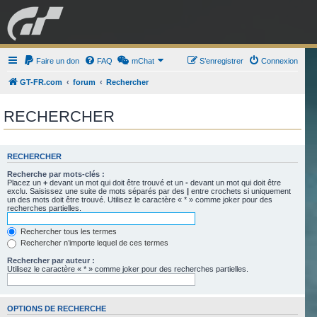
GRAN TURISMO
Faire un don
FAQ
mChat
FORUM
S’enregistrer
Connexion
GT-FR.com
forum
Rechercher
ESPORT
BOUTIQUE
RECHERCHER
RECHERCHER
Recherche par mots-clés :
Placez un
+
devant un mot qui doit être trouvé et un
-
devant un mot qui doit être
exclu. Saisissez une suite de mots séparés par des
|
entre crochets si uniquement
un des mots doit être trouvé. Utilisez le caractère « * » comme joker pour des
recherches partielles.
Rechercher tous les termes
Rechercher n’importe lequel de ces termes
Rechercher par auteur :
Utilisez le caractère « * » comme joker pour des recherches partielles.
OPTIONS DE RECHERCHE