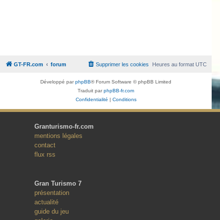
GT-FR.com
forum
Supprimer les cookies
Heures au format
UTC
Développé par
phpBB
® Forum Software © phpBB Limited
Traduit par
phpBB-fr.com
Confidentialité
|
Conditions
Granturismo-fr.com
mentions légales
contact
flux rss
Gran Turismo 7
présentation
actualité
guide du jeu