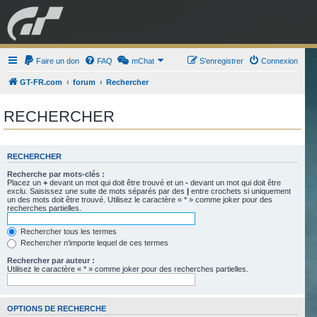
GRAN TURISMO
Faire un don
FAQ
mChat
FORUM
S’enregistrer
Connexion
GT-FR.com
forum
Rechercher
ESPORT
BOUTIQUE
RECHERCHER
RECHERCHER
Recherche par mots-clés :
Placez un
+
devant un mot qui doit être trouvé et un
-
devant un mot qui doit être
exclu. Saisissez une suite de mots séparés par des
|
entre crochets si uniquement
un des mots doit être trouvé. Utilisez le caractère « * » comme joker pour des
recherches partielles.
Rechercher tous les termes
Rechercher n’importe lequel de ces termes
Rechercher par auteur :
Utilisez le caractère « * » comme joker pour des recherches partielles.
OPTIONS DE RECHERCHE