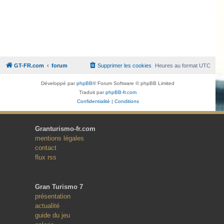
GT-FR.com
forum
Supprimer les cookies
Heures au format
UTC
Développé par
phpBB
® Forum Software © phpBB Limited
Traduit par
phpBB-fr.com
Confidentialité
|
Conditions
Granturismo-fr.com
mentions légales
contact
flux rss
Gran Turismo 7
présentation
actualité
guide du jeu