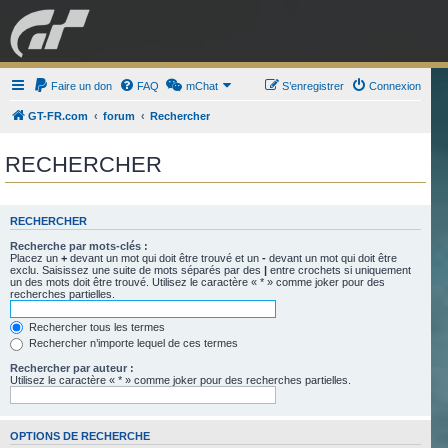
GRAN TURISMO
Faire un don
FAQ
mChat
FORUM
S’enregistrer
Connexion
GT-FR.com
forum
Rechercher
ESPORT
BOUTIQUE
RECHERCHER
RECHERCHER
Recherche par mots-clés :
Placez un
+
devant un mot qui doit être trouvé et un
-
devant un mot qui doit être
exclu. Saisissez une suite de mots séparés par des
|
entre crochets si uniquement
un des mots doit être trouvé. Utilisez le caractère « * » comme joker pour des
recherches partielles.
Rechercher tous les termes
Rechercher n’importe lequel de ces termes
Rechercher par auteur :
Utilisez le caractère « * » comme joker pour des recherches partielles.
OPTIONS DE RECHERCHE