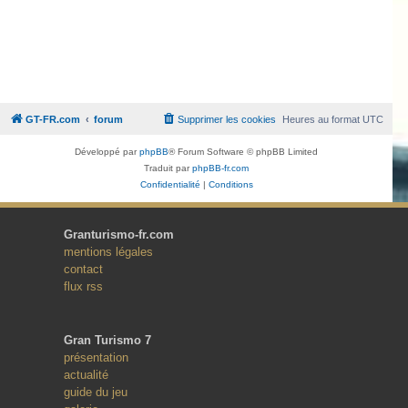
GT-FR.com
forum
Supprimer les cookies
Heures au format
UTC
Développé par
phpBB
® Forum Software © phpBB Limited
Traduit par
phpBB-fr.com
Confidentialité
|
Conditions
Granturismo-fr.com
mentions légales
contact
flux rss
Gran Turismo 7
présentation
actualité
guide du jeu