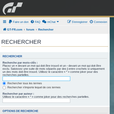
GRAN TURISMO
Faire un don
FAQ
mChat
FORUM
S’enregistrer
Connexion
GT-FR.com
forum
Rechercher
ESPORT
BOUTIQUE
RECHERCHER
RECHERCHER
Recherche par mots-clés :
Placez un
+
devant un mot qui doit être trouvé et un
-
devant un mot qui doit être
exclu. Saisissez une suite de mots séparés par des
|
entre crochets si uniquement
un des mots doit être trouvé. Utilisez le caractère « * » comme joker pour des
recherches partielles.
Rechercher tous les termes
Rechercher n’importe lequel de ces termes
Rechercher par auteur :
Utilisez le caractère « * » comme joker pour des recherches partielles.
OPTIONS DE RECHERCHE