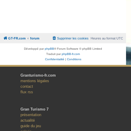
GT-FR.com
forum
Supprimer les cookies
Heures au format
UTC
Développé par
phpBB
® Forum Software © phpBB Limited
Traduit par
phpBB-fr.com
Confidentialité
|
Conditions
Granturismo-fr.com
mentions légales
contact
flux rss
Gran Turismo 7
présentation
actualité
guide du jeu