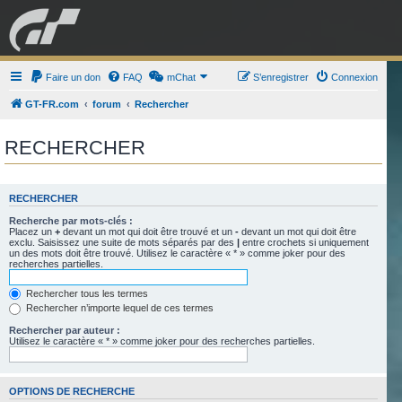
GRAN TURISMO
Faire un don
FAQ
mChat
FORUM
S’enregistrer
Connexion
GT-FR.com
forum
Rechercher
ESPORT
BOUTIQUE
RECHERCHER
RECHERCHER
Recherche par mots-clés :
Placez un
+
devant un mot qui doit être trouvé et un
-
devant un mot qui doit être
exclu. Saisissez une suite de mots séparés par des
|
entre crochets si uniquement
un des mots doit être trouvé. Utilisez le caractère « * » comme joker pour des
recherches partielles.
Rechercher tous les termes
Rechercher n’importe lequel de ces termes
Rechercher par auteur :
Utilisez le caractère « * » comme joker pour des recherches partielles.
OPTIONS DE RECHERCHE