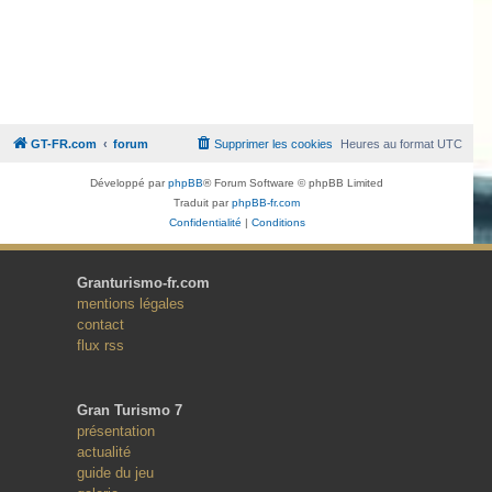
GT-FR.com
forum
Supprimer les cookies
Heures au format
UTC
Développé par
phpBB
® Forum Software © phpBB Limited
Traduit par
phpBB-fr.com
Confidentialité
|
Conditions
Granturismo-fr.com
mentions légales
contact
flux rss
Gran Turismo 7
présentation
actualité
guide du jeu