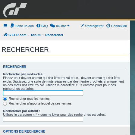
GRAN TURISMO
Faire un don
FAQ
mChat
FORUM
S’enregistrer
Connexion
GT-FR.com
forum
Rechercher
ESPORT
BOUTIQUE
RECHERCHER
RECHERCHER
Recherche par mots-clés :
Placez un
+
devant un mot qui doit être trouvé et un
-
devant un mot qui doit être
exclu. Saisissez une suite de mots séparés par des
|
entre crochets si uniquement
un des mots doit être trouvé. Utilisez le caractère « * » comme joker pour des
recherches partielles.
Rechercher tous les termes
Rechercher n’importe lequel de ces termes
Rechercher par auteur :
Utilisez le caractère « * » comme joker pour des recherches partielles.
OPTIONS DE RECHERCHE