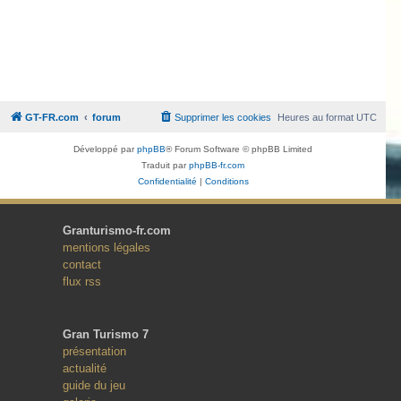
GT-FR.com
forum
Supprimer les cookies
Heures au format
UTC
Développé par
phpBB
® Forum Software © phpBB Limited
Traduit par
phpBB-fr.com
Confidentialité
|
Conditions
Granturismo-fr.com
mentions légales
contact
flux rss
Gran Turismo 7
présentation
actualité
guide du jeu