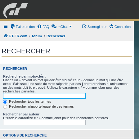
GRAN TURISMO
Faire un don
FAQ
mChat
FORUM
S’enregistrer
Connexion
GT-FR.com
forum
Rechercher
ESPORT
BOUTIQUE
RECHERCHER
RECHERCHER
Recherche par mots-clés :
Placez un
+
devant un mot qui doit être trouvé et un
-
devant un mot qui doit être
exclu. Saisissez une suite de mots séparés par des
|
entre crochets si uniquement
un des mots doit être trouvé. Utilisez le caractère « * » comme joker pour des
recherches partielles.
Rechercher tous les termes
Rechercher n’importe lequel de ces termes
Rechercher par auteur :
Utilisez le caractère « * » comme joker pour des recherches partielles.
OPTIONS DE RECHERCHE