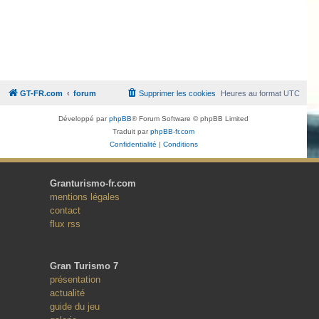
GT-FR.com
forum
Supprimer les cookies
Heures au format
UTC
Développé par
phpBB
® Forum Software © phpBB Limited
Traduit par
phpBB-fr.com
Confidentialité
|
Conditions
Granturismo-fr.com
mentions légales
contact
flux rss
Gran Turismo 7
présentation
actualité
guide du jeu