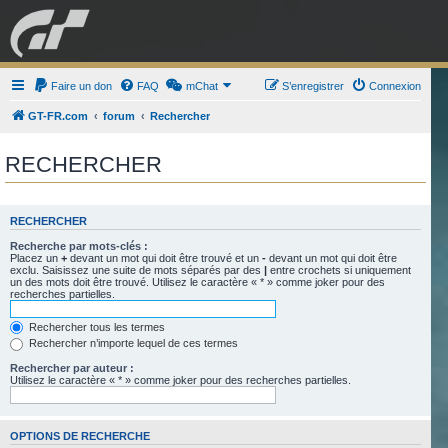
GRAN TURISMO
Faire un don
FAQ
mChat
FORUM
S’enregistrer
Connexion
GT-FR.com
forum
Rechercher
ESPORT
BOUTIQUE
RECHERCHER
RECHERCHER
Recherche par mots-clés :
Placez un
+
devant un mot qui doit être trouvé et un
-
devant un mot qui doit être
exclu. Saisissez une suite de mots séparés par des
|
entre crochets si uniquement
un des mots doit être trouvé. Utilisez le caractère « * » comme joker pour des
recherches partielles.
Rechercher tous les termes
Rechercher n’importe lequel de ces termes
Rechercher par auteur :
Utilisez le caractère « * » comme joker pour des recherches partielles.
OPTIONS DE RECHERCHE