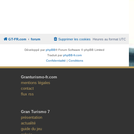
GT-FR.com
forum
Supprimer les cookies
Heures au format
UTC
Développé par
phpBB
® Forum Software © phpBB Limited
Traduit par
phpBB-fr.com
Confidentialité
|
Conditions
Granturismo-fr.com
mentions légales
contact
flux rss
Gran Turismo 7
présentation
actualité
guide du jeu