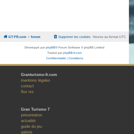
GT-FR.com
forum
Supprimer les cookies
Heures au format
UTC
Développé par
phpBB
® Forum Software © phpBB Limited
Traduit par
phpBB-fr.com
Confidentialité
|
Conditions
Granturismo-fr.com
mentions légales
contact
flux rss
Gran Turismo 7
présentation
actualité
guide du jeu
galerie