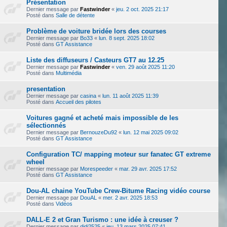
Présentation
Dernier message par
Fastwinder
«
jeu. 2 oct. 2025 21:17
Posté dans
Salle de détente
Problème de voiture bridée lors des courses
Dernier message par
Bo33
«
lun. 8 sept. 2025 18:02
Posté dans
GT Assistance
Liste des diffuseurs / Casteurs GT7 au 12.25
Dernier message par
Fastwinder
«
ven. 29 août 2025 11:20
Posté dans
Multimédia
presentation
Dernier message par
casina
«
lun. 11 août 2025 11:39
Posté dans
Accueil des pilotes
Voitures gagné et acheté mais impossible de les
sélectionnés
Dernier message par
BernouzeDu92
«
lun. 12 mai 2025 09:02
Posté dans
GT Assistance
Configuration TC/ mapping moteur sur fanatec GT extreme
wheel
Dernier message par
Morespeeder
«
mar. 29 avr. 2025 17:52
Posté dans
GT Assistance
Dou-AL chaine YouTube Crew-Bitume Racing vidéo course
Dernier message par
DouAL
«
mer. 2 avr. 2025 18:53
Posté dans
Vidéos
DALL-E 2 et Gran Turismo : une idée à creuser ?
Dernier message par
didi2525
«
jeu. 13 mars 2025 07:41