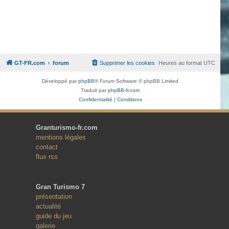
GT-FR.com
forum
Supprimer les cookies
Heures au format
UTC
Développé par
phpBB
® Forum Software © phpBB Limited
Traduit par
phpBB-fr.com
Confidentialité
|
Conditions
Granturismo-fr.com
mentions légales
contact
flux rss
Gran Turismo 7
présentation
actualité
guide du jeu
galerie