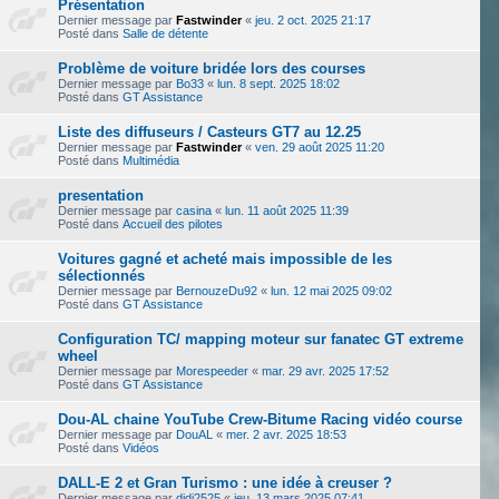
Présentation
Dernier message par
Fastwinder
«
jeu. 2 oct. 2025 21:17
Posté dans
Salle de détente
Problème de voiture bridée lors des courses
Dernier message par
Bo33
«
lun. 8 sept. 2025 18:02
Posté dans
GT Assistance
Liste des diffuseurs / Casteurs GT7 au 12.25
Dernier message par
Fastwinder
«
ven. 29 août 2025 11:20
Posté dans
Multimédia
presentation
Dernier message par
casina
«
lun. 11 août 2025 11:39
Posté dans
Accueil des pilotes
Voitures gagné et acheté mais impossible de les
sélectionnés
Dernier message par
BernouzeDu92
«
lun. 12 mai 2025 09:02
Posté dans
GT Assistance
Configuration TC/ mapping moteur sur fanatec GT extreme
wheel
Dernier message par
Morespeeder
«
mar. 29 avr. 2025 17:52
Posté dans
GT Assistance
Dou-AL chaine YouTube Crew-Bitume Racing vidéo course
Dernier message par
DouAL
«
mer. 2 avr. 2025 18:53
Posté dans
Vidéos
DALL-E 2 et Gran Turismo : une idée à creuser ?
Dernier message par
didi2525
«
jeu. 13 mars 2025 07:41