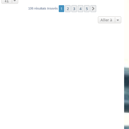
1
2
3
4
5
Suivante
106 résultats trouvés
Aller à