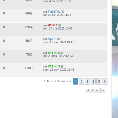
ven. 4 août 2023 13:50
par
Flo987NC
0
6689
jeu. 29 juin 2023 11:13
par
Wolf18
0
6964
dim. 14 mai 2023 10:06
par
alp776
0
4921
sam. 22 avr. 2023 18:47
par
W_I_N_S
0
7581
jeu. 22 déc. 2022 12:03
par
W_I_N_S
0
6388
sam. 26 nov. 2022 19:41
1
2
3
4
5
Suiva
106 résultats trouvés
Aller à