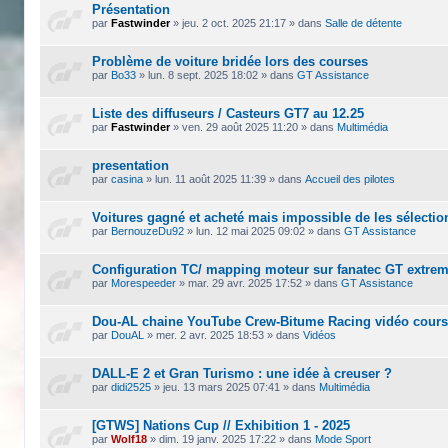
Présentation
par
Fastwinder
»
jeu. 2 oct. 2025 21:17
» dans
Salle de détente
Problème de voiture bridée lors des courses
par
Bo33
»
lun. 8 sept. 2025 18:02
» dans
GT Assistance
Liste des diffuseurs / Casteurs GT7 au 12.25
par
Fastwinder
»
ven. 29 août 2025 11:20
» dans
Multimédia
presentation
par
casina
»
lun. 11 août 2025 11:39
» dans
Accueil des pilotes
Voitures gagné et acheté mais impossible de les sélecti
par
BernouzeDu92
»
lun. 12 mai 2025 09:02
» dans
GT Assistance
Configuration TC/ mapping moteur sur fanatec GT extre
par
Morespeeder
»
mar. 29 avr. 2025 17:52
» dans
GT Assistance
Dou-AL chaine YouTube Crew-Bitume Racing vidéo cour
par
DouAL
»
mer. 2 avr. 2025 18:53
» dans
Vidéos
DALL-E 2 et Gran Turismo : une idée à creuser ?
par
didi2525
»
jeu. 13 mars 2025 07:41
» dans
Multimédia
[GTWS] Nations Cup // Exhibition 1 - 2025
par
Wolf18
»
dim. 19 janv. 2025 17:22
» dans
Mode Sport