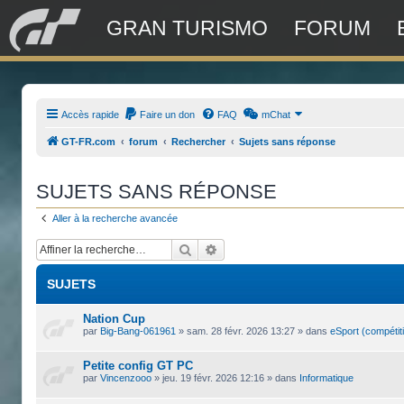
GRAN TURISMO
FORUM
Accès rapide
Faire un don
FAQ
mChat
GT-FR.com
forum
Rechercher
Sujets sans réponse
SUJETS SANS RÉPONSE
Aller à la recherche avancée
Rechercher
Recherche avancée
SUJETS
Nation Cup
par
Big-Bang-061961
»
sam. 28 févr. 2026 13:27
» dans
eSport (compétit
Petite config GT PC
par
Vincenzooo
»
jeu. 19 févr. 2026 12:16
» dans
Informatique