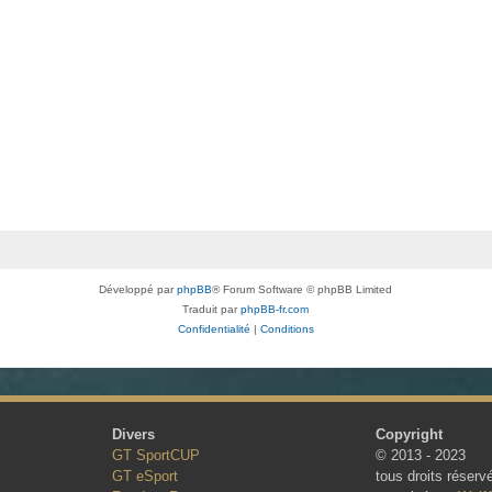
Développé par
phpBB
® Forum Software © phpBB Limited
Traduit par
phpBB-fr.com
Confidentialité
|
Conditions
Divers
Copyright
GT SportCUP
© 2013 - 2023
GT eSport
tous droits réserv