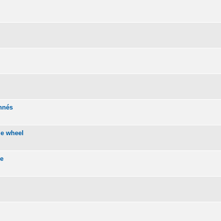
onnés
me wheel
se