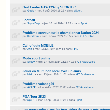
Grid Finder GTWT'24 by SPORTEC
par
Geek
»
mer. 7 août 2024 16:22
» dans
eSport
Football
par
SupraDolph
»
jeu. 16 mai 2024 19:23
» dans
Sport
Problème serveur sur le championnat Nation 2024
par
Kazzkami
»
sam. 27 avr. 2024 15:55
» dans
GT7 Online
Call of duty MOBILE
par
Ash
»
mar. 23 avr. 2024 05:44
» dans
FPS
Mode sport online
par
Snoow
»
dim. 17 mars 2024 16:13
» dans
GT Assistance
Jouer en Multi non local avec un amis
par
Nizko
»
sam. 13 janv. 2024 11:01
» dans
GT Assistance
Problème volant g29
par
AZAZEL
»
lun. 4 déc. 2023 11:03
» dans
GT Assistance
PGA Tour 2K23
par
alp776
»
mar. 5 sept. 2023 19:23
» dans
Sport
Les nouveautés dans les jeux vidéo de sports mécanique