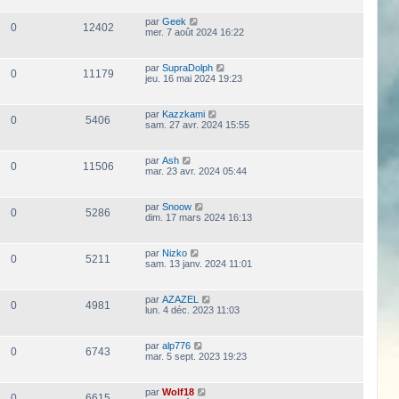
par
Geek
0
12402
mer. 7 août 2024 16:22
par
SupraDolph
0
11179
jeu. 16 mai 2024 19:23
par
Kazzkami
0
5406
sam. 27 avr. 2024 15:55
par
Ash
0
11506
mar. 23 avr. 2024 05:44
par
Snoow
0
5286
dim. 17 mars 2024 16:13
par
Nizko
0
5211
sam. 13 janv. 2024 11:01
par
AZAZEL
0
4981
lun. 4 déc. 2023 11:03
par
alp776
0
6743
mar. 5 sept. 2023 19:23
par
Wolf18
0
6615