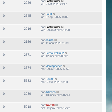
par
Fastwinder
0
2226
jeu. 2 oct. 2025 21:17
par
Bo33
0
2645
lun. 8 sept. 2025 18:02
par
Fastwinder
0
2216
ven. 29 août 2025 11:20
par
casina
0
2156
lun. 11 août 2025 11:39
par
BernouzeDu92
0
2871
lun. 12 mai 2025 09:02
par
Morespeeder
0
3574
mar. 29 avr. 2025 17:52
par
DouAL
0
5633
mer. 2 avr. 2025 18:53
par
didi2525
0
3980
jeu. 13 mars 2025 07:41
par
Wolf18
0
5218
dim. 19 janv. 2025 17:22