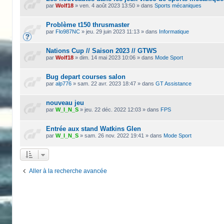
par
Wolf18
»
ven. 4 août 2023 13:50
» dans
Sports mécaniques
Problème t150 thrusmaster
par
Flo987NC
»
jeu. 29 juin 2023 11:13
» dans
Informatique
Nations Cup // Saison 2023 // GTWS
par
Wolf18
»
dim. 14 mai 2023 10:06
» dans
Mode Sport
Bug depart courses salon
par
alp776
»
sam. 22 avr. 2023 18:47
» dans
GT Assistance
nouveau jeu
par
W_I_N_S
»
jeu. 22 déc. 2022 12:03
» dans
FPS
Entrée aux stand Watkins Glen
par
W_I_N_S
»
sam. 26 nov. 2022 19:41
» dans
Mode Sport
Aller à la recherche avancée