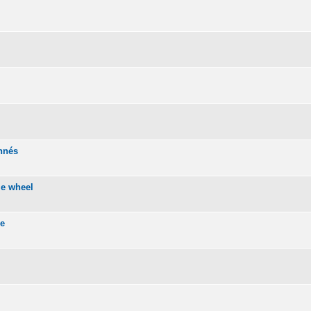
onnés
me wheel
se