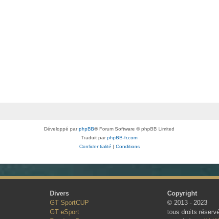
Développé par
phpBB
® Forum Software © phpBB Limited
Traduit par
phpBB-fr.com
Confidentialité
|
Conditions
Divers
Copyright
GT SportCUP
© 2013 - 2023
GT eSport
tous droits réserv