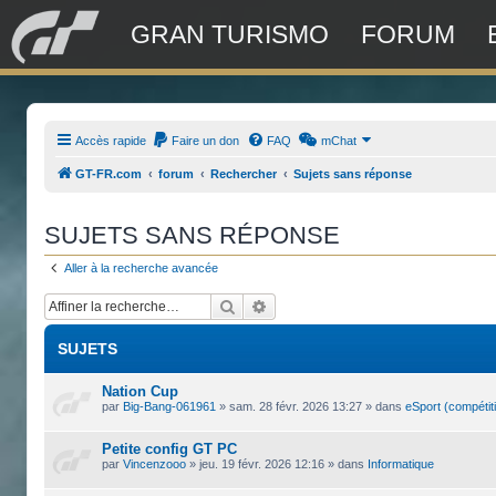
GRAN TURISMO
FORUM
Accès rapide
Faire un don
FAQ
mChat
GT-FR.com
forum
Rechercher
Sujets sans réponse
SUJETS SANS RÉPONSE
Aller à la recherche avancée
Rechercher
Recherche avancée
SUJETS
Nation Cup
par
Big-Bang-061961
»
sam. 28 févr. 2026 13:27
» dans
eSport (compétit
Petite config GT PC
par
Vincenzooo
»
jeu. 19 févr. 2026 12:16
» dans
Informatique