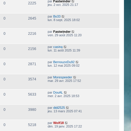
par
Fastwinder
0
2225
jeu. 2 oct. 2025 21:17
par
Bo33
0
2645
lun. 8 sept. 2025 18:02
par
Fastwinder
0
2216
ven. 29 août 2025 11:20
par
casina
0
2156
lun. 11 août 2025 11:39
par
BernouzeDu92
0
2871
lun. 12 mai 2025 09:02
par
Morespeeder
0
3574
mar. 29 avr. 2025 17:52
par
DouAL
0
5633
mer. 2 avr. 2025 18:53
par
didi2525
0
3980
jeu. 13 mars 2025 07:41
par
Wolf18
0
5218
dim. 19 janv. 2025 17:22