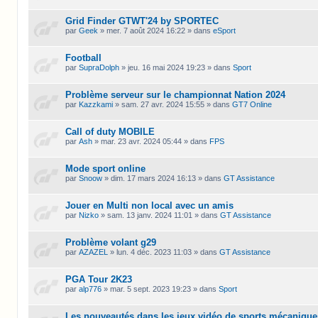
Grid Finder GTWT'24 by SPORTEC
par
Geek
»
mer. 7 août 2024 16:22
» dans
eSport
Football
par
SupraDolph
»
jeu. 16 mai 2024 19:23
» dans
Sport
Problème serveur sur le championnat Nation 2024
par
Kazzkami
»
sam. 27 avr. 2024 15:55
» dans
GT7 Online
Call of duty MOBILE
par
Ash
»
mar. 23 avr. 2024 05:44
» dans
FPS
Mode sport online
par
Snoow
»
dim. 17 mars 2024 16:13
» dans
GT Assistance
Jouer en Multi non local avec un amis
par
Nizko
»
sam. 13 janv. 2024 11:01
» dans
GT Assistance
Problème volant g29
par
AZAZEL
»
lun. 4 déc. 2023 11:03
» dans
GT Assistance
PGA Tour 2K23
par
alp776
»
mar. 5 sept. 2023 19:23
» dans
Sport
Les nouveautés dans les jeux vidéo de sports mécanique