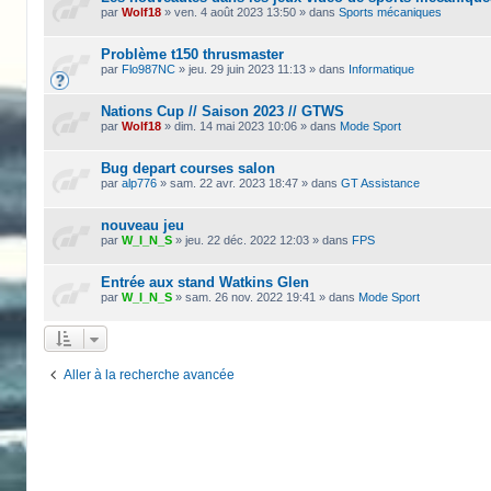
par
Wolf18
»
ven. 4 août 2023 13:50
» dans
Sports mécaniques
Problème t150 thrusmaster
par
Flo987NC
»
jeu. 29 juin 2023 11:13
» dans
Informatique
Nations Cup // Saison 2023 // GTWS
par
Wolf18
»
dim. 14 mai 2023 10:06
» dans
Mode Sport
Bug depart courses salon
par
alp776
»
sam. 22 avr. 2023 18:47
» dans
GT Assistance
nouveau jeu
par
W_I_N_S
»
jeu. 22 déc. 2022 12:03
» dans
FPS
Entrée aux stand Watkins Glen
par
W_I_N_S
»
sam. 26 nov. 2022 19:41
» dans
Mode Sport
Aller à la recherche avancée