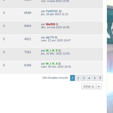
ven. 4 août 2023 13:50
par
Flo987NC
0
6689
jeu. 29 juin 2023 11:13
par
Wolf18
0
6964
dim. 14 mai 2023 10:06
par
alp776
0
4921
sam. 22 avr. 2023 18:47
par
W_I_N_S
0
7581
jeu. 22 déc. 2022 12:03
par
W_I_N_S
0
6388
sam. 26 nov. 2022 19:41
1
2
3
4
5
Suiva
106 résultats trouvés
Aller à