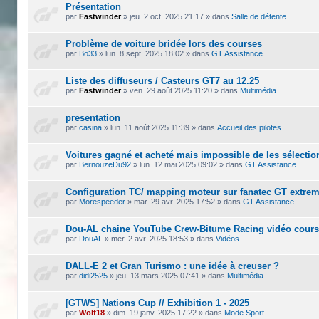
Présentation
par
Fastwinder
»
jeu. 2 oct. 2025 21:17
» dans
Salle de détente
Problème de voiture bridée lors des courses
par
Bo33
»
lun. 8 sept. 2025 18:02
» dans
GT Assistance
Liste des diffuseurs / Casteurs GT7 au 12.25
par
Fastwinder
»
ven. 29 août 2025 11:20
» dans
Multimédia
presentation
par
casina
»
lun. 11 août 2025 11:39
» dans
Accueil des pilotes
Voitures gagné et acheté mais impossible de les sélecti
par
BernouzeDu92
»
lun. 12 mai 2025 09:02
» dans
GT Assistance
Configuration TC/ mapping moteur sur fanatec GT extre
par
Morespeeder
»
mar. 29 avr. 2025 17:52
» dans
GT Assistance
Dou-AL chaine YouTube Crew-Bitume Racing vidéo cour
par
DouAL
»
mer. 2 avr. 2025 18:53
» dans
Vidéos
DALL-E 2 et Gran Turismo : une idée à creuser ?
par
didi2525
»
jeu. 13 mars 2025 07:41
» dans
Multimédia
[GTWS] Nations Cup // Exhibition 1 - 2025
par
Wolf18
»
dim. 19 janv. 2025 17:22
» dans
Mode Sport