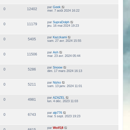
par
Geek
0
12402
mer. 7 août 2024 16:22
par
SupraDolph
0
11179
jeu. 16 mai 2024 19:23
par
Kazzkami
0
5405
sam. 27 avr. 2024 15:55
par
Ash
0
11506
mar. 23 avr. 2024 05:44
par
Snoow
0
5286
dim. 17 mars 2024 16:13
par
Nizko
0
5211
sam. 13 janv. 2024 11:01
par
AZAZEL
0
4981
lun. 4 déc. 2023 11:03
par
alp776
0
6743
mar. 5 sept. 2023 19:23
par
Wolf18
0
6615