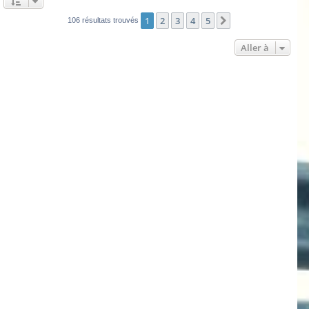
1
2
3
4
5
Suivante
106 résultats trouvés
Aller à