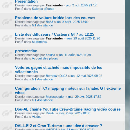
Présentation
Dernier message par
Fastwinder
«
jeu. 2 oct. 2025 21:17
Posté dans
Salle de détente
Problème de voiture bridée lors des courses
Dernier message par
Bo33
«
lun. 8 sept. 2025 18:02
Posté dans
GT Assistance
Liste des diffuseurs / Casteurs GT7 au 12.25
Dernier message par
Fastwinder
«
ven. 29 août 2025 11:20
Posté dans
Multimédia
presentation
Dernier message par
casina
«
lun. 11 août 2025 11:39
Posté dans
Accueil des pilotes
Voitures gagné et acheté mais impossible de les
sélectionnés
Dernier message par
BernouzeDu92
«
lun. 12 mai 2025 09:02
Posté dans
GT Assistance
Configuration TC/ mapping moteur sur fanatec GT extreme
wheel
Dernier message par
Morespeeder
«
mar. 29 avr. 2025 17:52
Posté dans
GT Assistance
Dou-AL chaine YouTube Crew-Bitume Racing vidéo course
Dernier message par
DouAL
«
mer. 2 avr. 2025 18:53
Posté dans
Vidéos
DALL-E 2 et Gran Turismo : une idée à creuser ?
Dernier message par
didi2525
«
jeu. 13 mars 2025 07:41