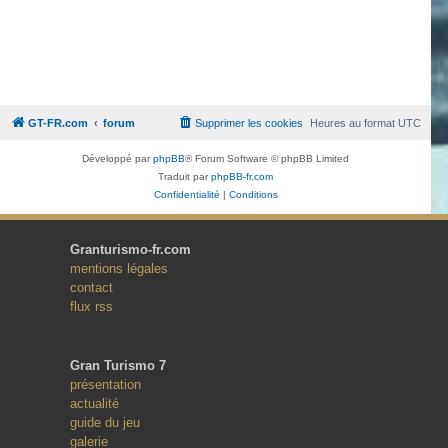
GT-FR.com
forum
Supprimer les cookies
Heures au format
UTC
Développé par
phpBB
® Forum Software © phpBB Limited
Traduit par
phpBB-fr.com
Confidentialité
|
Conditions
Granturismo-fr.com
mentions légales
contact
flux rss
Gran Turismo 7
présentation
actualité
guide du jeu
galerie