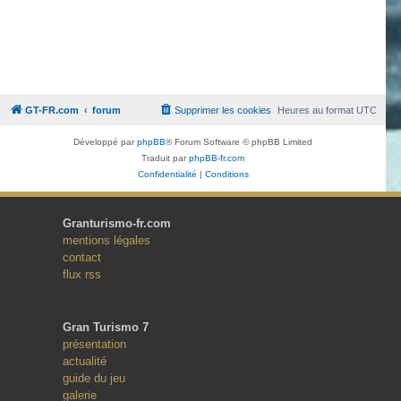
GT-FR.com
forum
Supprimer les cookies
Heures au format
UTC
Développé par
phpBB
® Forum Software © phpBB Limited
Traduit par
phpBB-fr.com
Confidentialité
|
Conditions
Granturismo-fr.com
mentions légales
contact
flux rss
Gran Turismo 7
présentation
actualité
guide du jeu
galerie