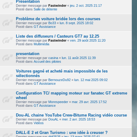
Présentation
Dernier message par
Fastwinder
«
jeu. 2 oct. 2025 21:17
Posté dans
Salle de détente
Problème de voiture bridée lors des courses
Dernier message par
Bo33
«
lun. 8 sept. 2025 18:02
Posté dans
GT Assistance
Liste des diffuseurs / Casteurs GT7 au 12.25
Dernier message par
Fastwinder
«
ven. 29 août 2025 11:20
Posté dans
Multimédia
presentation
Dernier message par
casina
«
lun. 11 août 2025 11:39
Posté dans
Accueil des pilotes
Voitures gagné et acheté mais impossible de les
sélectionnés
Dernier message par
BernouzeDu92
«
lun. 12 mai 2025 09:02
Posté dans
GT Assistance
Configuration TC/ mapping moteur sur fanatec GT extreme
wheel
Dernier message par
Morespeeder
«
mar. 29 avr. 2025 17:52
Posté dans
GT Assistance
Dou-AL chaine YouTube Crew-Bitume Racing vidéo course
Dernier message par
DouAL
«
mer. 2 avr. 2025 18:53
Posté dans
Vidéos
DALL-E 2 et Gran Turismo : une idée à creuser ?
Dernier message par
didi2525
«
jeu. 13 mars 2025 07:41