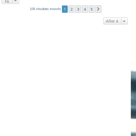
1
2
3
4
5
Suivante
106 résultats trouvés
Aller à